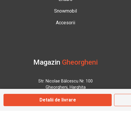
Snowmobil
Accesorii
Magazin
Gheorgheni
Str. Nicolae Bălcescu Nr. 100
Gheorgheni, Harghita
Detalii de livrare
Marți - Sâmbătă: 09:00 - 17:00
0745 153 295