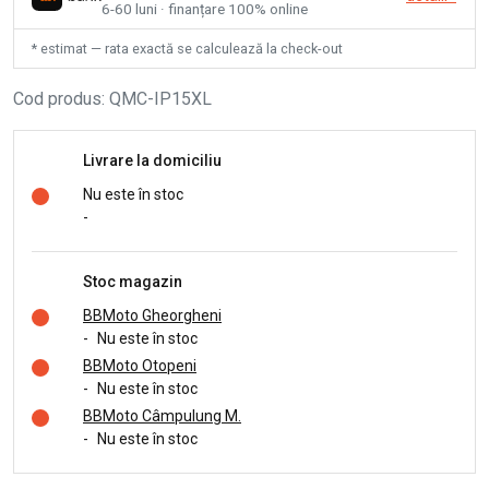
6-60 luni · finanțare 100% online
* estimat — rata exactă se calculează la check-out
Cod produs
:
QMC-IP15XL
Livrare la domiciliu
Nu este în stoc
-
Stoc magazin
BBMoto Gheorgheni
-
Nu este în stoc
BBMoto Otopeni
-
Nu este în stoc
BBMoto Câmpulung M.
-
Nu este în stoc