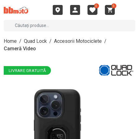
0
0
Home
/
Quad Lock
/
Accesorii Motociclete
/
Cameră Video
LIVRARE GRATUITĂ