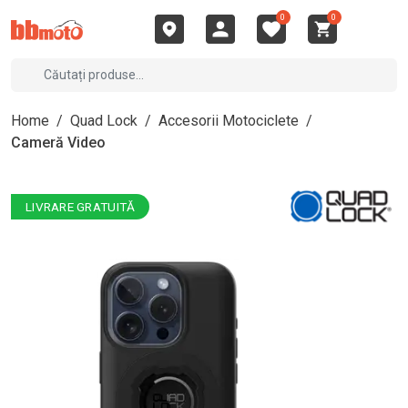
0
0
Home
/
Quad Lock
/
Accesorii Motociclete
/
Cameră Video
LIVRARE GRATUITĂ