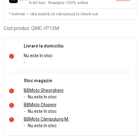
6-60 luni · finanțare 100% online
* estimat — rata exactă se calculează la check-out
Cod produs
:
QMC-IP15M
Livrare la domiciliu
Nu este în stoc
-
Stoc magazin
BBMoto Gheorgheni
-
Nu este în stoc
BBMoto Otopeni
-
Nu este în stoc
BBMoto Câmpulung M.
-
Nu este în stoc