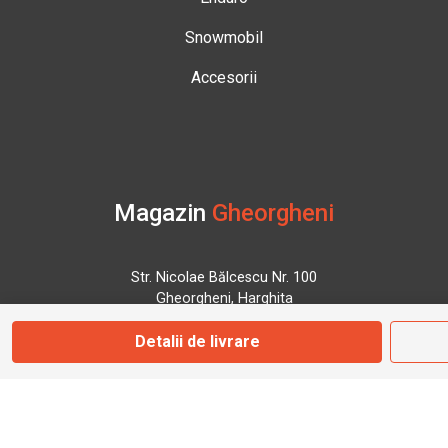
Snowmobil
Accesorii
Magazin
Gheorgheni
Str. Nicolae Bălcescu Nr. 100
Gheorgheni, Harghita
Detalii de livrare
Marți - Sâmbătă: 09:00 - 17:00
0745 153 295