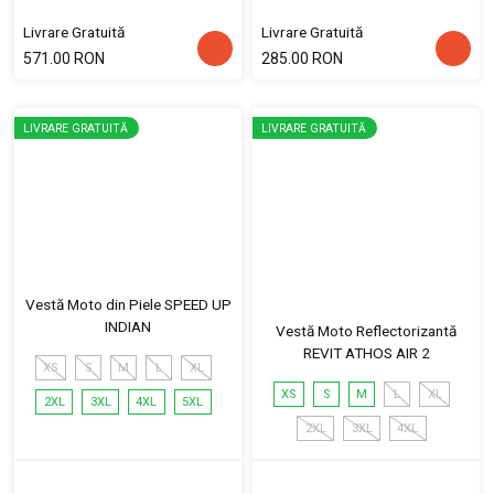
Livrare Gratuită
Livrare Gratuită
571.00 RON
285.00 RON
LIVRARE GRATUITĂ
LIVRARE GRATUITĂ
Vestă Moto din Piele SPEED UP
INDIAN
Vestă Moto Reflectorizantă
REVIT ATHOS AIR 2
XS
S
M
L
XL
XS
S
M
L
XL
2XL
3XL
4XL
5XL
2XL
3XL
4XL