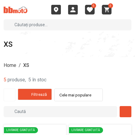
0
0
XS
Home
/
XS
5
produse
,
5
în stoc
Filtrează
Cele mai populare
LIVRARE GRATUITĂ
LIVRARE GRATUITĂ