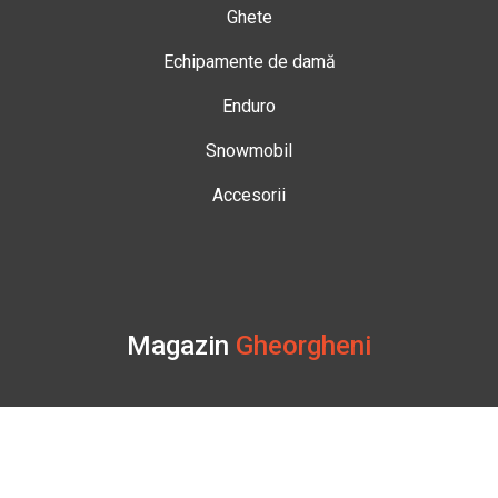
Ghete
Echipamente de damă
Enduro
Snowmobil
Accesorii
Magazin
Gheorgheni
Str. Nicolae Bălcescu Nr. 100
Gheorgheni, Harghita