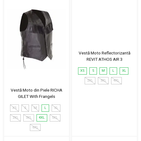
Vestă Moto Reflectorizantă
REVIT ATHOS AIR 3
XS
S
M
L
XL
2XL
3XL
4XL
Vestă Moto din Piele RICHA
GILET With Frangels
XS
S
M
L
XL
2XL
3XL
4XL
5XL
6XL