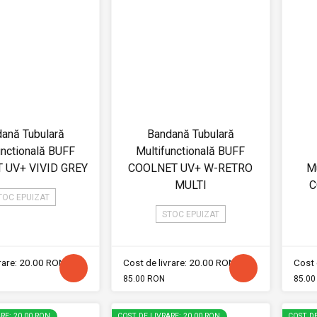
ană Tubulară
Bandană Tubulară
unctională BUFF
Multifunctională BUFF
 UV+ VIVID GREY
COOLNET UV+ W-RETRO
Mu
MULTI
C
TOC EPUIZAT
STOC EPUIZAT
vrare: 20.00 RON
Cost de livrare: 20.00 RON
Cost 
85.00 RON
85.00
RE: 20.00 RON
COST DE LIVRARE: 20.00 RON
COST DE