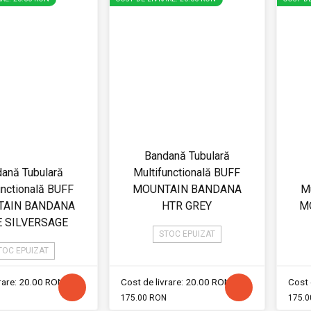
Bandană Tubulară
ană Tubulară
Multifunctională BUFF
unctională BUFF
MOUNTAIN BANDANA
Mu
AIN BANDANA
HTR GREY
M
 SILVERSAGE
STOC EPUIZAT
TOC EPUIZAT
vrare: 20.00 RON
Cost de livrare: 20.00 RON
Cost 
175.00 RON
175.0