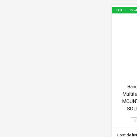
COST DE LIVRA
Band
Multif
MOUNT
SOL
S
Cost de li