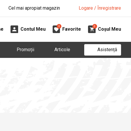
Cel mai apropiat magazin
Logare / Înregistrare
0
0
ne
Contul Meu
Favorite
Coșul Meu
Asistență
Promoții
Articole