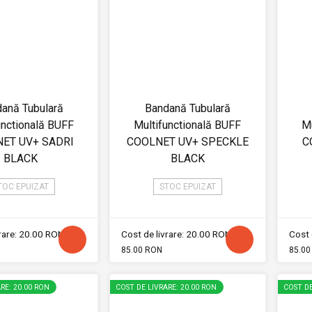
ană Tubulară
Bandană Tubulară
unctională BUFF
Multifunctională BUFF
Mu
ET UV+ SADRI
COOLNET UV+ SPECKLE
C
BLACK
BLACK
TOC EPUIZAT
STOC EPUIZAT
vrare: 20.00 RON
Cost de livrare: 20.00 RON
Cost 
85.00 RON
85.00
RE: 20.00 RON
COST DE LIVRARE: 20.00 RON
COST DE