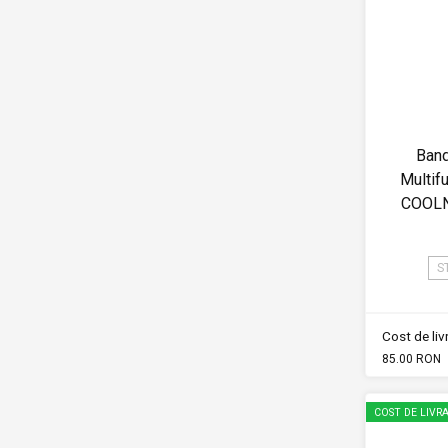
Band
Multif
COOLN
S
Cost de li
85.00 RON
COST DE LIVRA