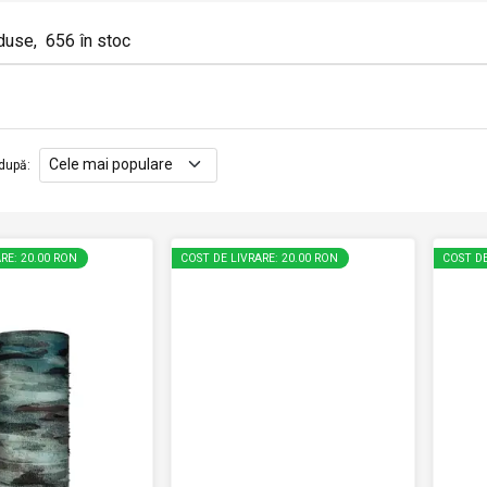
duse
,
656
în stoc
după
:
RE: 20.00 RON
COST DE LIVRARE: 20.00 RON
COST DE