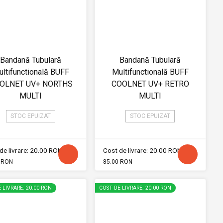
Bandană Tubulară
Bandană Tubulară
ltifunctională BUFF
Multifunctională BUFF
OLNET UV+ NORTHS
COOLNET UV+ RETRO
MULTI
MULTI
STOC EPUIZAT
STOC EPUIZAT
de livrare: 20.00 RON
Cost de livrare: 20.00 RON
 RON
85.00 RON
 LIVRARE: 20.00 RON
COST DE LIVRARE: 20.00 RON