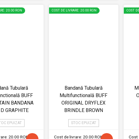
RE: 20.00 RON
COST DE LIVRARE: 20.00 RON
COST DE
ană Tubulară
Bandană Tubulară
Mu
unctională BUFF
Multifunctională BUFF
O
AIN BANDANA
ORIGINAL DRYFLEX
ID GRAPHITE
BRINDLE BROWN
TOC EPUIZAT
STOC EPUIZAT
vrare: 20.00 RON
Cost de livrare: 20.00 RON
Cost 