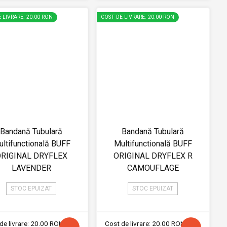
 LIVRARE: 20.00 RON
COST DE LIVRARE: 20.00 RON
Bandană Tubulară
Bandană Tubulară
ltifunctională BUFF
Multifunctională BUFF
RIGINAL DRYFLEX
ORIGINAL DRYFLEX R
LAVENDER
CAMOUFLAGE
STOC EPUIZAT
STOC EPUIZAT
de livrare: 20.00 RON
Cost de livrare: 20.00 RON