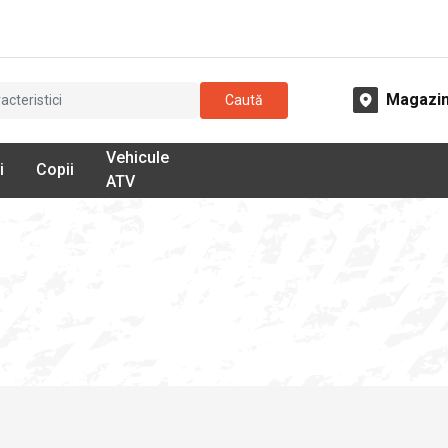
Magazi
Caută
Vehicule
i
Copii
ATV