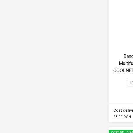
Band
Multif
COOLNET
S
Cost de li
85.00 RON
COST DE LIVRA