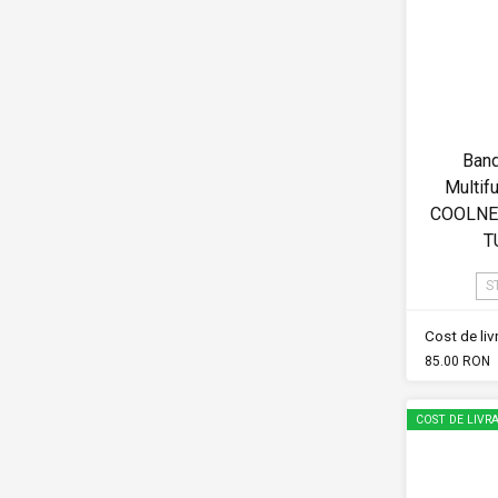
Band
Multif
COOLNE
T
S
Cost de li
85.00 RON
COST DE LIVRA