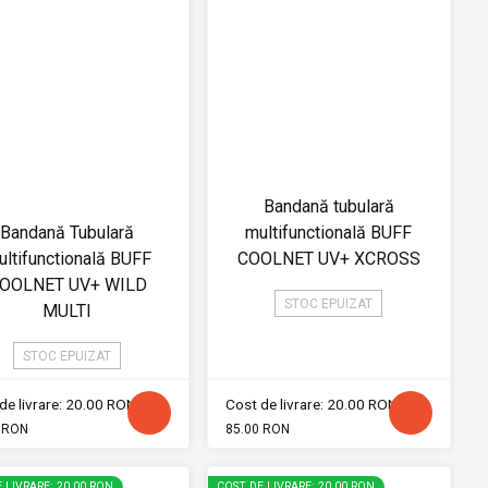
Bandană tubulară
Bandană Tubulară
multifunctională BUFF
ltifunctională BUFF
COOLNET UV+ XCROSS
OOLNET UV+ WILD
STOC EPUIZAT
MULTI
STOC EPUIZAT
de livrare: 20.00 RON
Cost de livrare: 20.00 RON
 RON
85.00 RON
 LIVRARE: 20.00 RON
COST DE LIVRARE: 20.00 RON