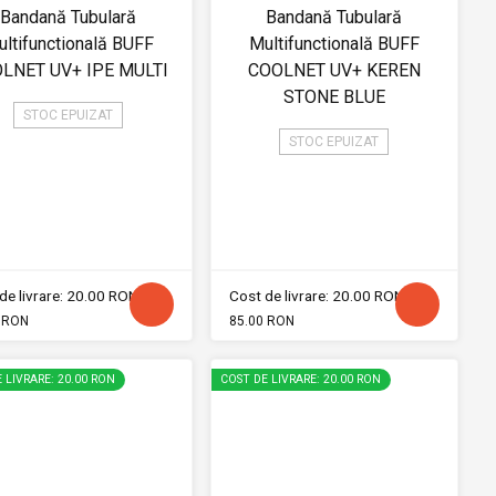
Bandană Tubulară
Bandană Tubulară
ltifunctională BUFF
Multifunctională BUFF
LNET UV+ IPE MULTI
COOLNET UV+ KEREN
STONE BLUE
STOC EPUIZAT
STOC EPUIZAT
de livrare: 20.00 RON
Cost de livrare: 20.00 RON
 RON
85.00 RON
 LIVRARE: 20.00 RON
COST DE LIVRARE: 20.00 RON