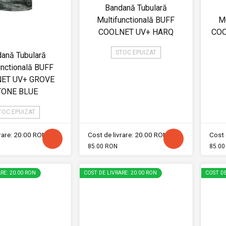
Bandană Tubulară
Multifunctională BUFF
Mu
COOLNET UV+ HARQ
COO
STOC EPUIZAT
ană Tubulară
unctională BUFF
ET UV+ GROVE
TONE BLUE
TOC EPUIZAT
vrare: 20.00 RON
Cost de livrare: 20.00 RON
Cost 
85.00 RON
85.00
RE: 20.00 RON
COST DE LIVRARE: 20.00 RON
COST DE