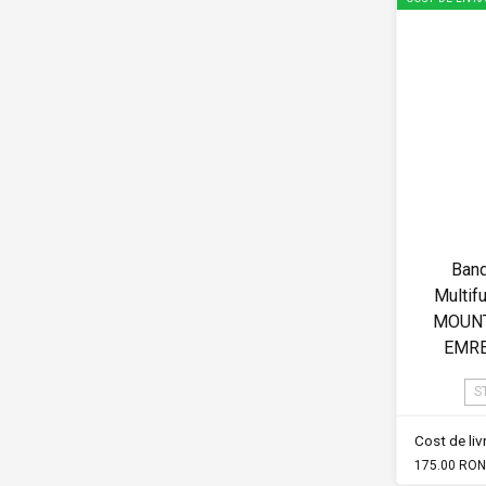
Band
Multif
MOUNT
EMRE
S
Cost de li
175.00 RON