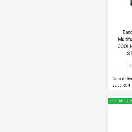
Band
Multif
COOLN
S
S
Cost de li
85.00 RON
COST DE LIVRA