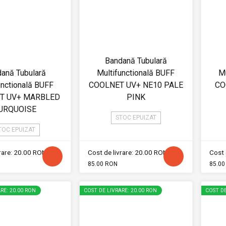
Bandană Tubulară
ană Tubulară
Multifunctională BUFF
Mu
unctională BUFF
COOLNET UV+ NE10 PALE
CO
T UV+ MARBLED
PINK
URQUOISE
STOC EPUIZAT
TOC EPUIZAT
vrare: 20.00 RON
Cost de livrare: 20.00 RON
Cost 
85.00 RON
85.00
RE: 20.00 RON
COST DE LIVRARE: 20.00 RON
COST DE