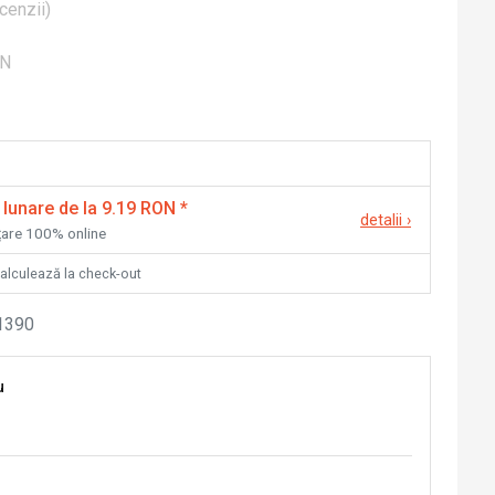
cenzii
)
ON
 lunare de la 9.19 RON
*
detalii
›
nțare 100% online
calculează la check-out
1390
u