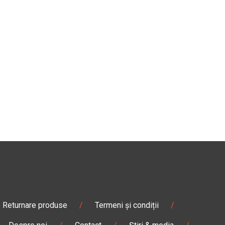
Returnare produse
/
Termeni și condiții
/