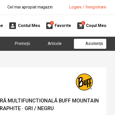
Cel mai apropiat magazin
Logare / Înregistrare
0
0
ne
Contul Meu
Favorite
Coșul Meu
Asistență
Promoții
Articole
RĂ MULTIFUNCTIONALĂ BUFF MOUNTAIN
APHITE · GRI / NEGRU