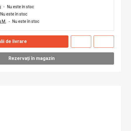
i
-
Nu este în stoc
Nu este în stoc
 M.
-
Nu este în stoc
lii de livrare
Rezervați în magazin