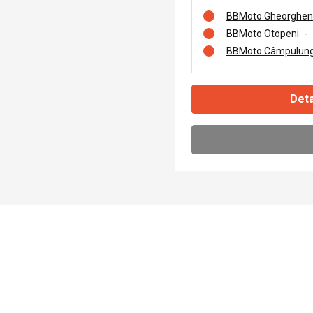
BBMoto Gheorghen
BBMoto Otopeni
-
BBMoto Câmpulung
Deta