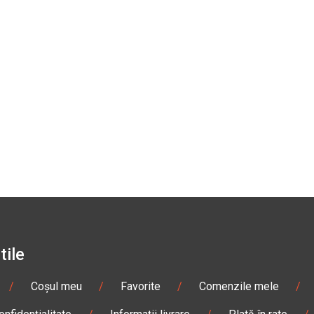
tile
/
Coșul meu
/
Favorite
/
Comenzile mele
/