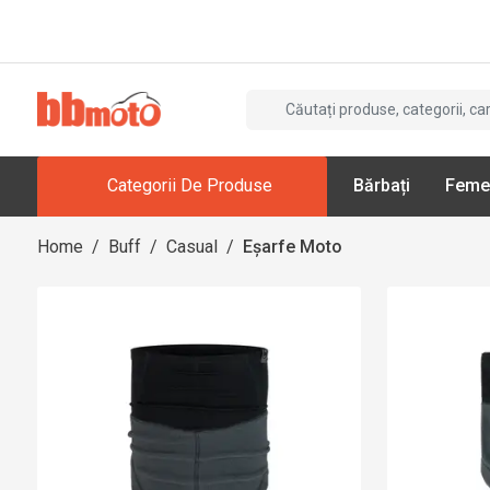
Categorii De Produse
Bărbați
Feme
Home
/
Buff
/
Casual
/
Eșarfe Moto