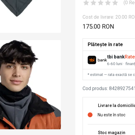
(
0
Re
Cost de livrare: 20.00 R
175.00 RON
Plătește în rate
tbi bank
Rate
6-60 luni · fina
* estimat — rata exactă se 
Cod produs
:
842892754
Livrare la domicili
Nu este în stoc
Stoc magazin