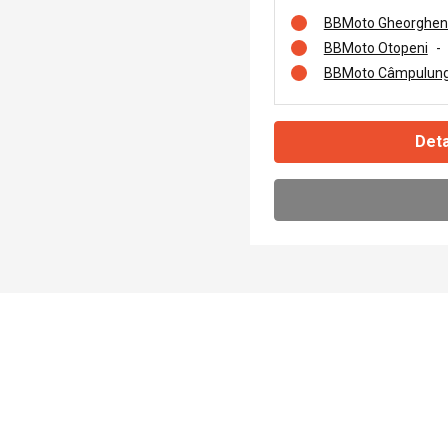
BBMoto Gheorghen
BBMoto Otopeni
-
BBMoto Câmpulung
Deta