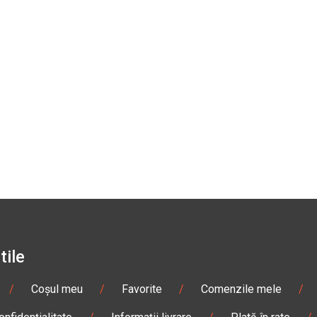
tile
/
Coșul meu
/
Favorite
/
Comenzile mele
/