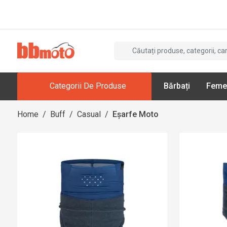
Categorii De Produse
Bărbați
Feme
Home
/
Buff
/
Casual
/
Eșarfe Moto