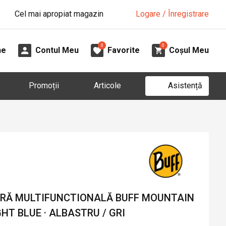
Cel mai apropiat magazin
Logare / Înregistrare
0
0
ne
Contul Meu
Favorite
Coșul Meu
Asistență
Promoții
Articole
RĂ MULTIFUNCTIONALĂ BUFF MOUNTAIN
T BLUE · ALBASTRU / GRI