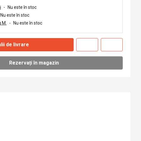
i
-
Nu este în stoc
Nu este în stoc
 M.
-
Nu este în stoc
lii de livrare
Rezervați în magazin