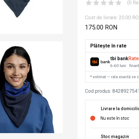
(
0
Re
Cost de livrare: 20.00 R
175.00 RON
Plătește în rate
tbi bank
Rate
6-60 luni · fina
* estimat — rata exactă se 
Cod produs
:
842892754
Livrare la domicili
Nu este în stoc
Stoc magazin