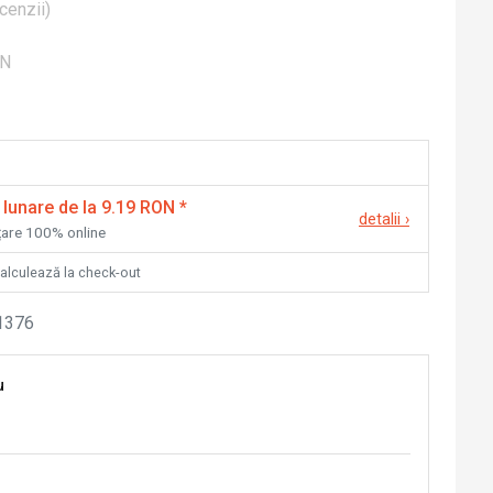
cenzii
)
ON
 lunare de la 9.19 RON
*
detalii
›
nțare 100% online
calculează la check-out
1376
u