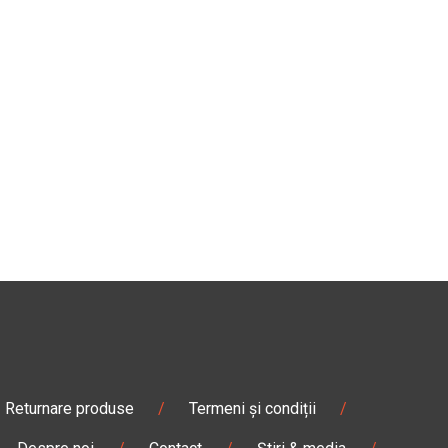
Returnare produse
/
Termeni și condiții
/