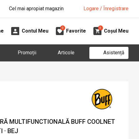
Cel mai apropiat magazin
Logare / Înregistrare
0
0
ne
Contul Meu
Favorite
Coșul Meu
Asistență
Promoții
Articole
RĂ MULTIFUNCTIONALĂ BUFF COOLNET
 · BEJ