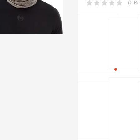
(
0
Re