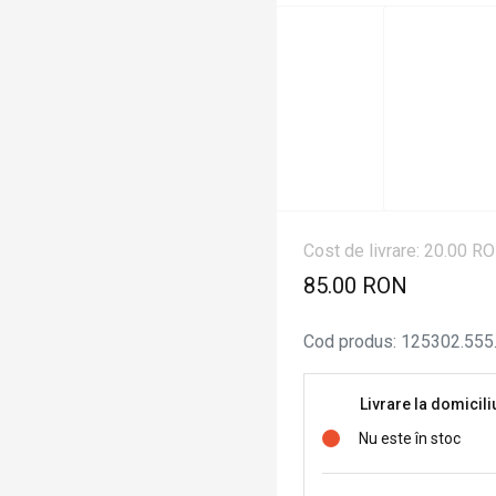
Cost de livrare: 20.00 R
85.00 RON
Cod produs
:
125302.555
Livrare la domicili
Nu este în stoc