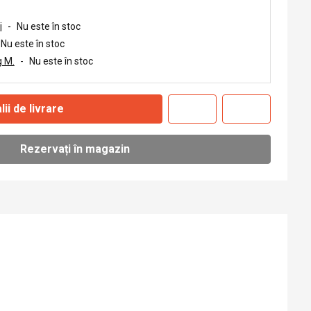
i
-
Nu este în stoc
Nu este în stoc
 M.
-
Nu este în stoc
lii de livrare
Rezervați în magazin