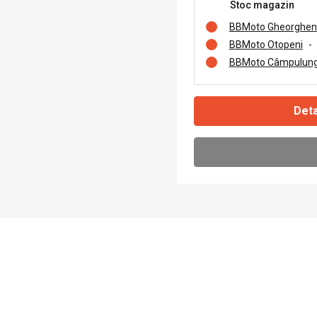
Stoc magazin
BBMoto Gheorghen
BBMoto Otopeni
-
BBMoto Câmpulung
Deta