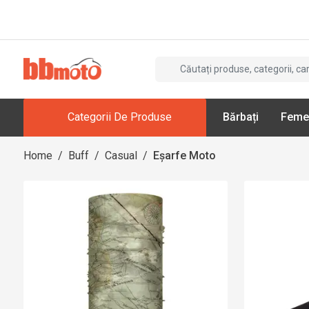
Categorii De Produse
Bărbați
Feme
Home
/
Buff
/
Casual
/
Eșarfe Moto