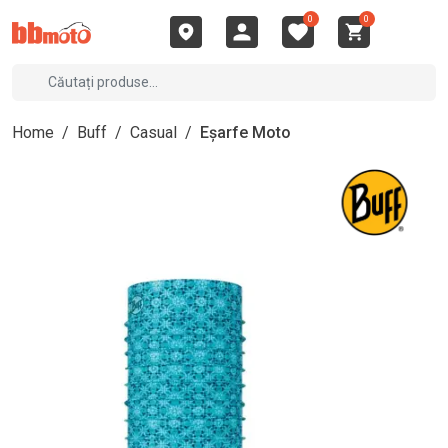
0
0
Home
/
Buff
/
Casual
/
Eșarfe Moto