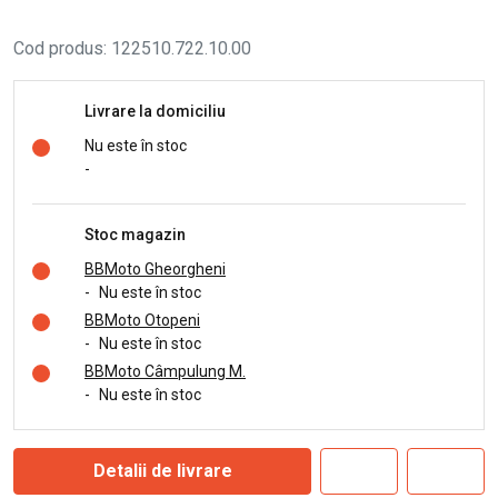
Cod produs
:
122510.722.10.00
Livrare la domiciliu
Nu este în stoc
-
Stoc magazin
BBMoto Gheorgheni
-
Nu este în stoc
BBMoto Otopeni
-
Nu este în stoc
BBMoto Câmpulung M.
-
Nu este în stoc
Detalii de livrare