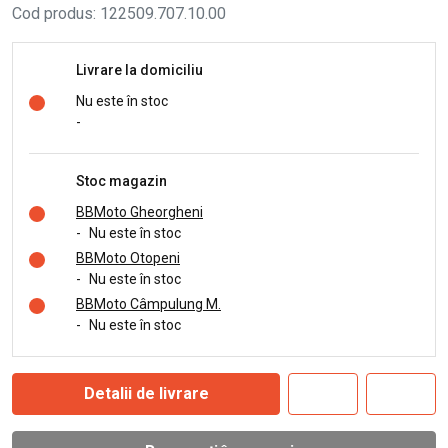
Cod produs
:
122509.707.10.00
Livrare la domiciliu
Nu este în stoc
-
Stoc magazin
BBMoto Gheorgheni
-
Nu este în stoc
BBMoto Otopeni
-
Nu este în stoc
BBMoto Câmpulung M.
-
Nu este în stoc
Detalii de livrare