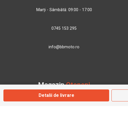
Marți - Sâmbătă: 09:00 - 17:00
0745 153 295
info@bbmoto.ro
Magazin
Otopeni
Detalii de livrare
Str. Ferme D Nr. 2
Otopeni, Ilfov
Marți - Sâmbătă: 10:00 - 18:00