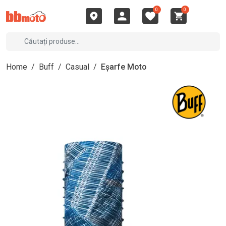
0
0
Home
/
Buff
/
Casual
/
Eșarfe Moto