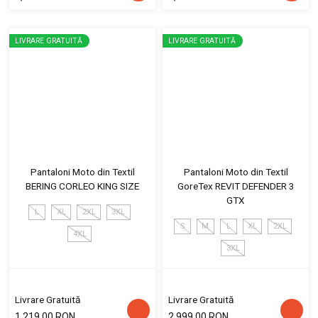
LIVRARE GRATUITĂ
LIVRARE GRATUITĂ
Pantaloni Moto din Textil
Pantaloni Moto din Textil
BERING CORLEO KING SIZE
GoreTex REVIT DEFENDER 3
GTX
L
XL
2XL
3XL
S
M
L
XL
2XL
4XL
3XL
Livrare Gratuită
Livrare Gratuită
1,219.00 RON
2,999.00 RON