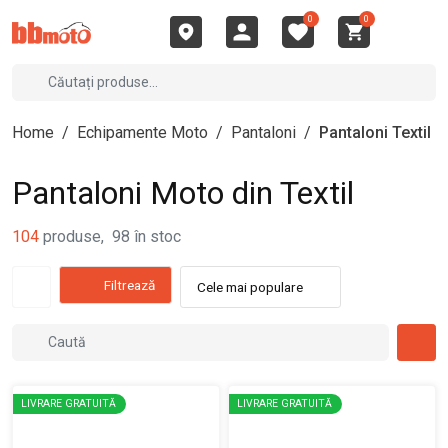
0
0
Home
/
Echipamente Moto
/
Pantaloni
/
Pantaloni Textil
Pantaloni Moto din Textil
104
produse
,
98
în stoc
Filtrează
Cele mai populare
LIVRARE GRATUITĂ
LIVRARE GRATUITĂ