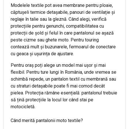
Modelele textile pot avea membrane pentru ploaie,
căptușeli termice detașabile, panouri de ventilație și
reglaje în talie sau la gleznă. Când alegi, verifică
protecțiile pentru genunchi, compatibilitatea cu
protecții de șold și felul în care pantalonul se așază
peste cizme sau ghete moto. Pentru touring
contează mult și buzunarele, fermoarul de conectare
cu geaca și ușurința de ajustare.
Pentru oraș poți alege un model mai ușor și mai
flexibil. Pentru ture lungi în România, unde vremea se
schimbă repede, un pantalon textil cu membrană sau
cu straturi detașabile poate fi mai comod decât
pielea. Protecția rămâne esențială: pantalonul trebuie
să țină protecțiile la locul lor când stai pe
motocicletă.
Când merită pantalonii moto textile?