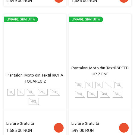
4,399.00 RON
1,386.00 RON
LIVRARE GRATUITĂ
LIVRARE GRATUITĂ
Pantaloni Moto din Textil SPEED
UP ZONE
Pantaloni Moto din Textil RICHA
TOUAREG 2
XS
S
M
L
XL
M
L
XL
2XL
3XL
2XL
3XL
4XL
5XL
4XL
Livrare Gratuită
Livrare Gratuită
1,585.00 RON
599.00 RON