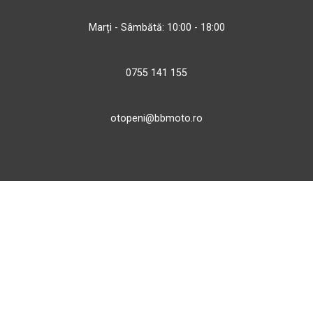
Marți - Sâmbătă: 10:00 - 18:00
0755 141 155
otopeni@bbmoto.ro
Magazin
Câmpulung M.
Str. Valea Seacă nr. 5
Câmpulung Moldovenesc, Suceava