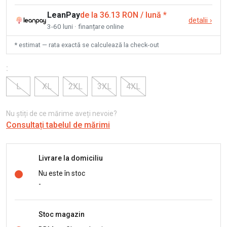
LeanPay
de la 36.13 RON / lună
*
detalii
›
3-60 luni · finanțare online
* estimat — rata exactă se calculează la check-out
:
L
XL
2XL
3XL
4XL
Nu știți de ce mărime aveți nevoie?
Consultați tabelul de mărimi
Livrare la domiciliu
Nu este în stoc
-
Stoc magazin