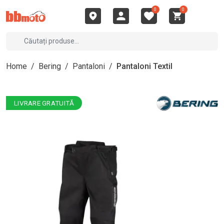
0
0
Home
/
Bering
/
Pantaloni
/
Pantaloni Textil
LIVRARE GRATUITĂ