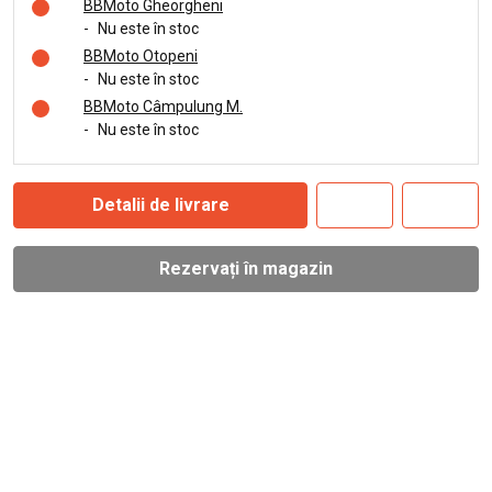
BBMoto Gheorgheni
-
Nu este în stoc
BBMoto Otopeni
-
Nu este în stoc
BBMoto Câmpulung M.
-
Nu este în stoc
Detalii de livrare
Rezervați în magazin