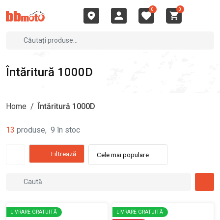
0
0
Întăritură 1000D
Home
/
Întăritură 1000D
13
produse
,
9
în stoc
Filtrează
Cele mai populare
LIVRARE GRATUITĂ
LIVRARE GRATUITĂ