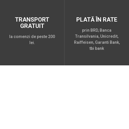
TRANSPORT
PLATĂ ÎN RATE
GRATUIT
prin BRD, Banca
Transilvania, Unicredit,
la comenzi de peste 200
Raiffeisen, Garanti Bank,
lei.
tbi bank