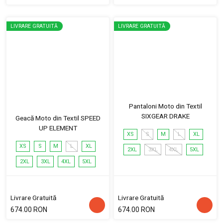
LIVRARE GRATUITĂ
LIVRARE GRATUITĂ
Pantaloni Moto din Textil
SIXGEAR DRAKE
Geacă Moto din Textil SPEED
UP ELEMENT
XS
S
M
L
XL
XS
S
M
L
XL
2XL
3XL
4XL
5XL
2XL
3XL
4XL
5XL
Livrare Gratuită
Livrare Gratuită
674.00 RON
674.00 RON