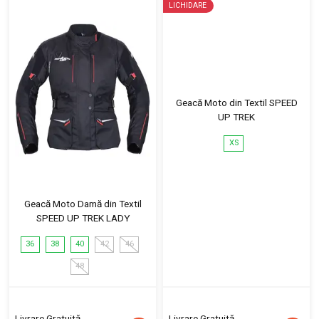
LICHIDARE
Geacă Moto din Textil SPEED
UP TREK
XS
Geacă Moto Damă din Textil
SPEED UP TREK LADY
36
38
40
42
46
48
Livrare Gratuită
Livrare Gratuită