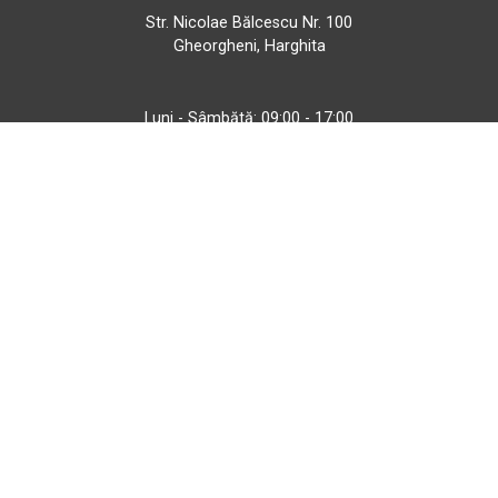
Str. Nicolae Bălcescu Nr. 100
Gheorgheni, Harghita
Luni - Sâmbătă: 09:00 - 17:00
+40 740 133 688
atv@bbmoto.ro
Magazin
BBmoto ATV Otopeni