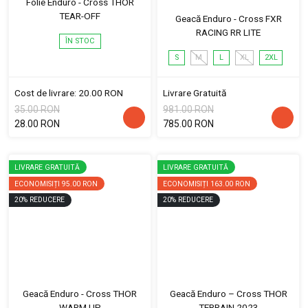
Folie Enduro - Cross THOR
TEAR-OFF
Geacă Enduro - Cross FXR
RACING RR LITE
ÎN STOC
S
M
L
XL
2XL
Cost de livrare: 20.00 RON
Livrare Gratuită
35.00 RON
981.00 RON
28.00 RON
785.00 RON
LIVRARE GRATUITĂ
LIVRARE GRATUITĂ
ECONOMISIȚI
95.00 RON
ECONOMISIȚI
163.00 RON
20
%
REDUCERE
20
%
REDUCERE
Geacă Enduro - Cross THOR
Geacă Enduro – Cross THOR
WARM UP
TERRAIN 2023