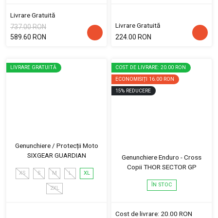
Livrare Gratuită
Livrare Gratuită
737.00 RON
589.60 RON
224.00 RON
LIVRARE GRATUITĂ
COST DE LIVRARE: 20.00 RON
ECONOMISIȚI
16.00 RON
15
%
REDUCERE
Genunchiere / Protecții Moto
SIXGEAR GUARDIAN
Genunchiere Enduro - Cross
Copii THOR SECTOR GP
XS
S
M
L
XL
ÎN STOC
2XL
Cost de livrare: 20.00 RON