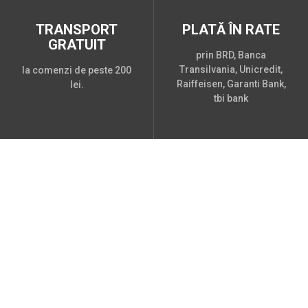
TRANSPORT
PLATĂ ÎN RATE
GRATUIT
prin BRD, Banca
Transilvania, Unicredit,
la comenzi de peste 200
Raiffeisen, Garanti Bank,
lei.
tbi bank