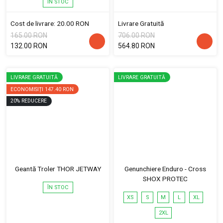
ÎN STOC
Cost de livrare: 20.00 RON
Livrare Gratuită
165.00 RON
706.00 RON
132.00 RON
564.80 RON
LIVRARE GRATUITĂ
LIVRARE GRATUITĂ
ECONOMISIȚI
147.40 RON
20
%
REDUCERE
Geantă Troler THOR JETWAY
Genunchiere Enduro - Cross
SHOX PROTEC
ÎN STOC
XS
S
M
L
XL
2XL