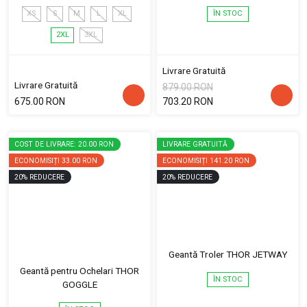
XS
S
M
L
XL
ÎN STOC
2XL
3XL
Livrare Gratuită
Livrare Gratuită
879.00 RON
675.00 RON
703.20 RON
COST DE LIVRARE: 20.00 RON
LIVRARE GRATUITĂ
ECONOMISIȚI
33.00 RON
ECONOMISIȚI
141.20 RON
20
%
REDUCERE
20
%
REDUCERE
Geantă Troler THOR JETWAY
Geantă pentru Ochelari THOR
ÎN STOC
GOGGLE