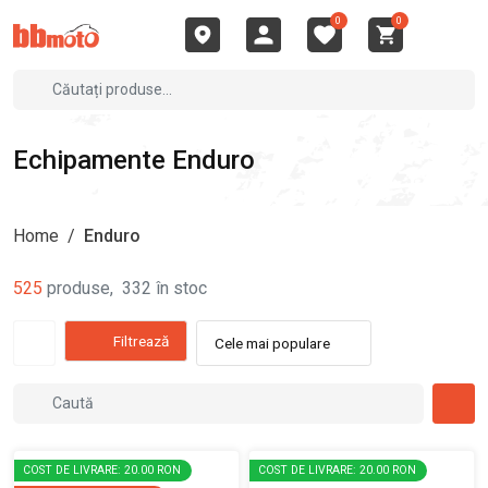
0
0
Echipamente Enduro
Home
/
Enduro
525
produse
,
332
în stoc
Filtrează
Cele mai populare
COST DE LIVRARE: 20.00 RON
COST DE LIVRARE: 20.00 RON