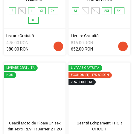
S
M
L
XL
2XL
M
L
XL
2XL
3XL
3XL
Livrare Gratuită
Livrare Gratuită
475.00 RON
815.00 RON
380.00 RON
652.00 RON
LIVRARE GRATUITĂ
LIVRARE GRATUITĂ
NOU
ECONOMISIȚI
175.80 RON
20
%
REDUCERE
Geacă Moto de Ploaie Unisex
Geantă Echipament THOR
din Textil REV'IT! Barrier 2 H2O
CIRCUIT