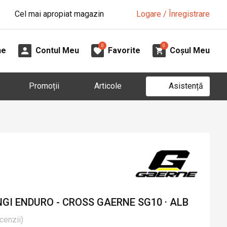
Cel mai apropiat magazin
Logare / Înregistrare
0
0
ne
Contul Meu
Favorite
Coșul Meu
Asistență
Promoții
Articole
GI ENDURO - CROSS GAERNE SG10 · ALB
cenzii
)