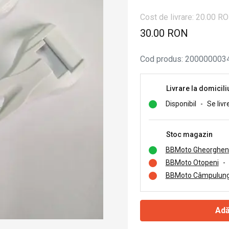
Cost de livrare: 20.00 R
30.00 RON
Cod produs
:
200000003
Livrare la domicili
Disponibil
-
Se livr
Stoc magazin
BBMoto Gheorghen
BBMoto Otopeni
-
BBMoto Câmpulung
Adă