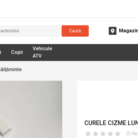
Magazi
Caută
Vehicule
i
Copii
ATV
călțăminte
CURELE CIZME LUN
(
0
Re