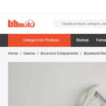
Categorii De Produse
Bărbați
Feme
Home
/
Gaerne
/
Accesorii Echipamente
/
Accesorii În