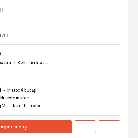
ON
4706
u
ează în 1-3 zile lucrătoare.
i
-
În stoc 8 bucăți
Nu este în stoc
 M.
-
Nu este în stoc
ugați în coș