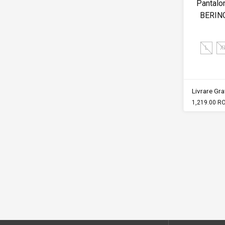
Pantalon
BERIN
L
X
Livrare Grat
1,219.00 R