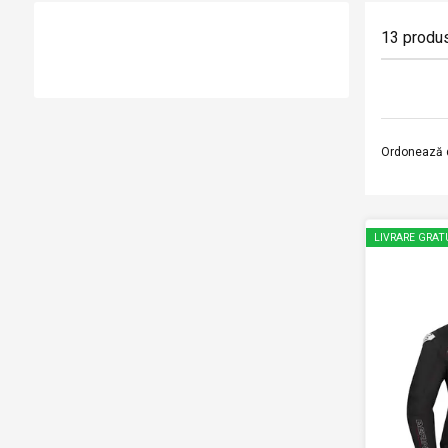
13
produ
Ordonează 
LIVRARE GRAT