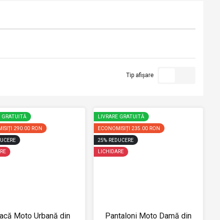
Tip afișare
E GRATUITĂ
LIVRARE GRATUITĂ
ISIȚI
290.00 RON
ECONOMISIȚI
235.00 RON
UCERE
25
%
REDUCERE
RE
LICHIDARE
acă Moto Urbană din
Pantaloni Moto Damă din