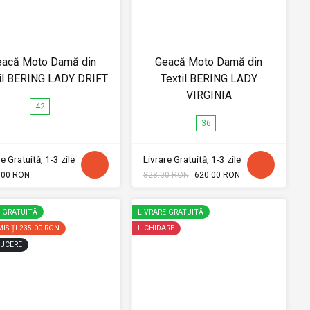
eacă Moto Damă din
Geacă Moto Damă din
il BERING LADY DRIFT
Textil BERING LADY
VIRGINIA
42
36
e Gratuită, 1-3 zile
Livrare Gratuită, 1-3 zile
.00 RON
828.00 RON
620.00 RON
E GRATUITĂ
LIVRARE GRATUITĂ
ISIȚI
235.00 RON
LICHIDARE
UCERE