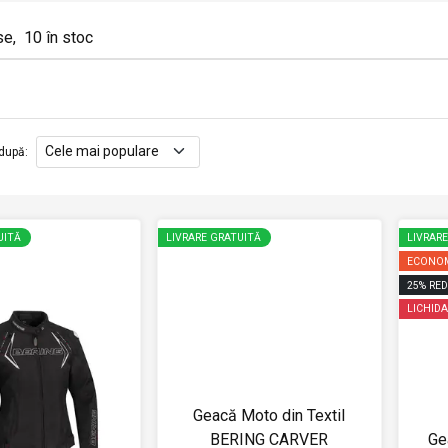
se
,
10
în stoc
după
:
UITĂ
LIVRARE GRATUITĂ
LIVRAR
ECONOM
25
%
RED
LICHIDA
Geacă Moto din Textil
BERING CARVER
Ge