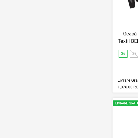
Geacă
Textil B
36
38
Livrare Grat
1,076.00 R
LIVRARE GRAT