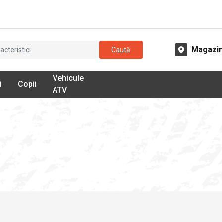
Magazi
Caută
Vehicule
i
Copii
ATV