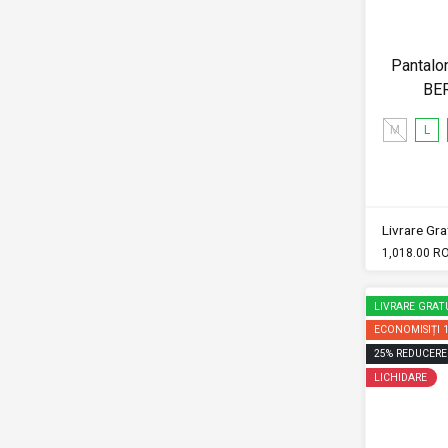
Pantalon
BE
M
L
Livrare Grat
1,018.00 R
LIVRARE GRAT
ECONOMISIȚI
25
%
REDUCERE
LICHIDARE