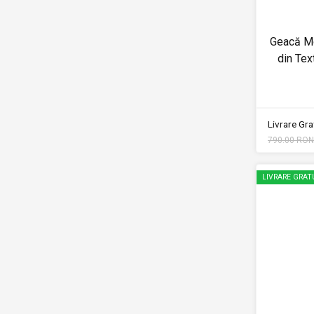
Geacă Mo
din Tex
Livrare Grat
790.00 RON
LIVRARE GRAT