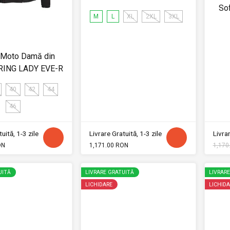
So
M
L
XL
2XL
3XL
 Moto Damă din
ERING LADY EVE-R
40
42
44
46
uită, 1-3 zile
Livrare Gratuită, 1-3 zile
Livrar
ON
1,171.00 RON
1,170
UITĂ
LIVRARE GRATUITĂ
LIVRAR
LICHIDARE
LICHIDA