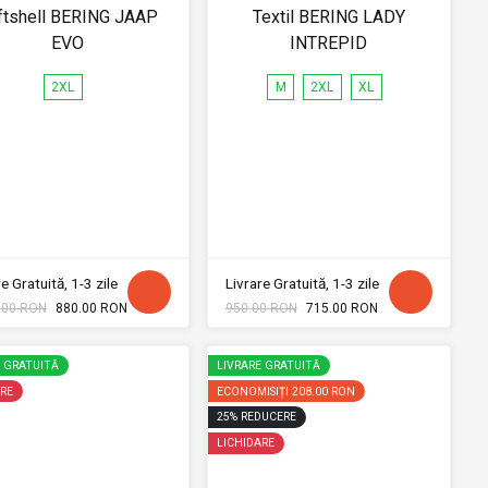
ftshell BERING JAAP
Textil BERING LADY
EVO
INTREPID
2XL
M
2XL
XL
e Gratuită, 1-3 zile
Livrare Gratuită, 1-3 zile
.00 RON
880.00 RON
950.00 RON
715.00 RON
E GRATUITĂ
LIVRARE GRATUITĂ
RE
ECONOMISIȚI
208.00 RON
25
%
REDUCERE
LICHIDARE