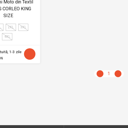
i Moto din Textil
G CORLEO KING
SIZE
L
2XL
3XL
4XL
uită, 1-3 zile
ON
1