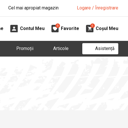
Cel mai apropiat magazin
Logare / Înregistrare
0
0
ne
Contul Meu
Favorite
Coșul Meu
Asistență
Promoții
Articole