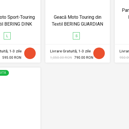
Pan
to Sport-Touring
Geacă Moto Touring din
til BERING DINK
Textil BERING GUARDIAN
L
S
uită, 1-3 zile
Livrare Gratuită, 1-3 zile
Livrar
595.00 RON
1,050.00 RON
790.00 RON
950.0
UITĂ