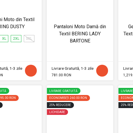
i Moto din Textil
RING DUSTY
Pantaloni Moto Damă din
G
Textil BERING LADY
Text
XL
2XL
3XL
BARTONE
uită, 1-3 zile
Livrare Gratuită, 1-3 zile
Livrar
ON
781.00 RON
1,219
UITĂ
LIVRARE GRATUITĂ
LIVRAR
195.00 RON
ECONOMISIȚI
260.00 RON
ECONOM
25
%
REDUCERE
25
%
RED
LICHIDARE