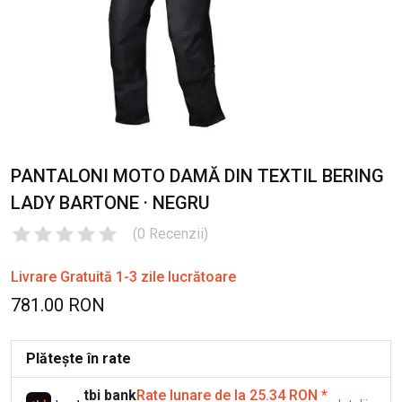
PANTALONI MOTO DAMĂ DIN TEXTIL BERING
LADY BARTONE · NEGRU
(
0
Recenzii
)
Livrare Gratuită 1-3 zile lucrătoare
781.00 RON
Plătește în rate
tbi bank
Rate lunare de la 25.34 RON
*