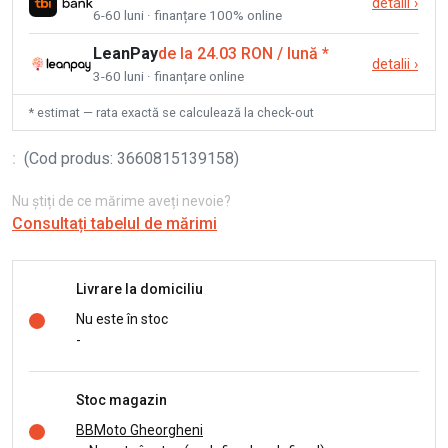
detalii
›
6-60 luni · finanțare 100% online
LeanPay
de la 24.03 RON / lună
*
detalii
›
3-60 luni · finanțare online
* estimat — rata exactă se calculează la check-out
:
(
Cod produs
:
3660815139158
)
Nu știți de ce mărime aveți nevoie?
Consultați tabelul de mărimi
Livrare la domiciliu
Nu este în stoc
-
Stoc magazin
BBMoto Gheorgheni