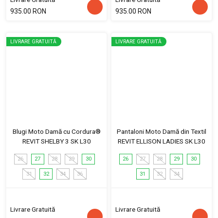
935.00 RON
935.00 RON
LIVRARE GRATUITĂ
LIVRARE GRATUITĂ
Blugi Moto Damă cu Cordura®
Pantaloni Moto Damă din Textil
REVIT SHELBY 3 SK L30
REVIT ELLISON LADIES SK L30
26
27
28
29
30
26
27
28
29
30
31
32
34
36
31
32
34
Livrare Gratuită
Livrare Gratuită