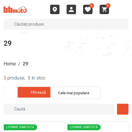
0
0
29
Home
/
29
5
produse
,
5
în stoc
Filtrează
Cele mai populare
LIVRARE GRATUITĂ
LIVRARE GRATUITĂ