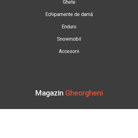
Ghete
Echipamente de damă
Enduro
Snowmobil
Accesorii
Magazin
Gheorgheni
Str. Nicolae Bălcescu Nr. 100
Gheorgheni, Harghita