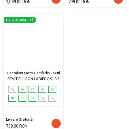
1,039.00 RON
799.00 RON
LIVRARE GRATUITĂ
Pantaloni Moto Damă din Textil
REVIT ELLISON LADIES SK L32
24
26
27
28
29
30
31
32
34
36
Livrare Gratuită
799.00 RON