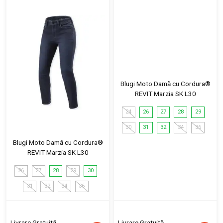
Blugi Moto Damă cu Cordura®
REVIT Marzia SK L30
24
26
27
28
29
30
31
32
34
36
Blugi Moto Damă cu Cordura®
REVIT Marzia SK L30
26
27
28
29
30
31
32
34
36
Livrare Gratuită
Livrare Gratuită