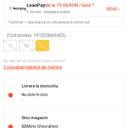
LeanPay
de la 19.04 RON / lună
*
detalii
›
3-60 luni · finanțare online
* estimat — rata exactă se calculează la check-out
:
(
Cod produs
:
191520663452
)
S
M
L
Nu știți de ce mărime aveți nevoie?
Consultați tabelul de mărimi
Livrare la domiciliu
Nu este în stoc
-
Stoc magazin
BBMoto Gheorgheni