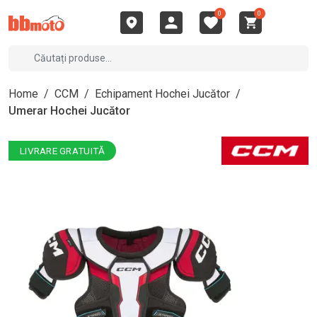
0
0
Home
/
CCM
/
Echipament Hochei Jucător
/
Umerar Hochei Jucător
LIVRARE GRATUITĂ