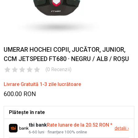
UMERAR HOCHEI COPII, JUCĂTOR, JUNIOR,
CCM JETSPEED FT680 · NEGRU / ALB / ROȘU
(
0
Recenzii
)
Livrare Gratuită 1-3 zile lucrătoare
600.00 RON
Plătește în rate
tbi bank
Rate lunare de la 20.52 RON
*
detalii
›
6-60 luni · finanțare 100% online