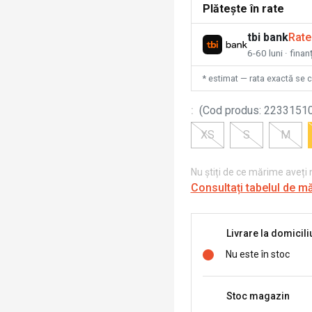
Plătește în rate
tbi bank
Rate
6-60 luni · fina
* estimat — rata exactă se 
:
(
Cod produs
:
2233151
XS
S
M
Nu știți de ce mărime aveți
Consultați tabelul de m
Livrare la domicili
Nu este în stoc
Stoc magazin