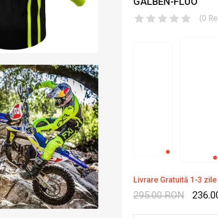
GALBEN-FLUO
(
0
Re
Livrare Gratuită 1-3 zile
295.00 RON
236.0