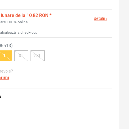
 lunare de la 10.82 RON
*
detalii
›
nțare 100% online
calculează la check-out
06513
)
L
XL
2XL
 nevoie?
ărimi
u