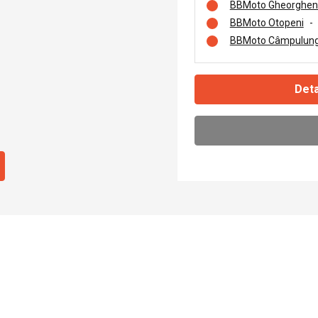
BBMoto Gheorghen
BBMoto Otopeni
-
BBMoto Câmpulung
Deta