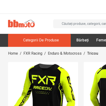
Categorii De Produse
Bărbați
Feme
Home
/
FXR Racing
/
Enduro & Motocross
/
Tricou