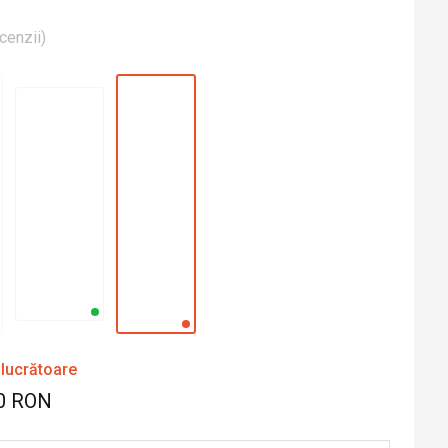
cenzii
)
 lucrătoare
0 RON