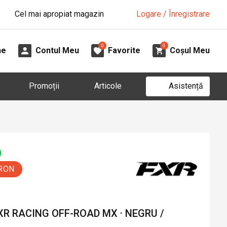
Cel mai apropiat magazin
Logare / Înregistrare
0
0
ne
Contul Meu
Favorite
Coșul Meu
Asistență
Promoții
Articole
 RON
R RACING OFF-ROAD MX · NEGRU /