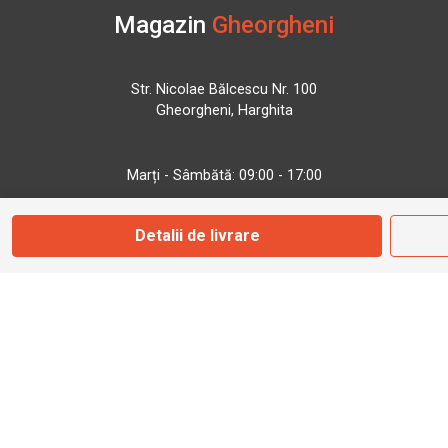
Magazin
Gheorgheni
Str. Nicolae Bălcescu Nr. 100
Gheorgheni, Harghita
Marți - Sâmbătă: 09:00 - 17:00
Detalii de livrare
0745 153 295
info@bbmoto.ro
Magazin
Otopeni