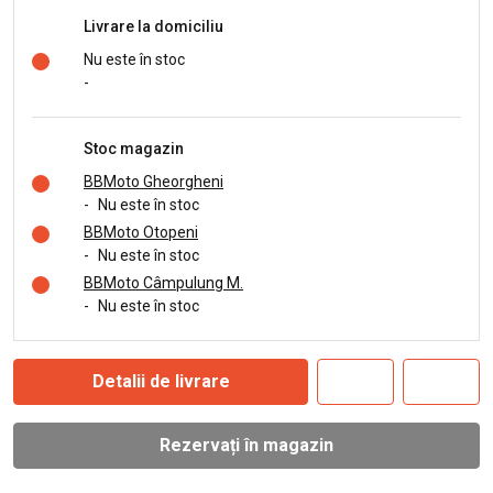
Livrare la domiciliu
Nu este în stoc
-
Stoc magazin
BBMoto Gheorgheni
-
Nu este în stoc
BBMoto Otopeni
-
Nu este în stoc
BBMoto Câmpulung M.
-
Nu este în stoc
Detalii de livrare
Rezervați în magazin