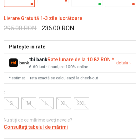
Livrare Gratuită 1-3 zile lucrătoare
295.00 RON
236.00 RON
Plătește în rate
tbi bank
Rate lunare de la 10.82 RON
*
detalii
›
6-60 luni · finanțare 100% online
* estimat — rata exactă se calculează la check-out
:
S
M
L
XL
2XL
Nu știți de ce mărime aveți nevoie?
Consultați tabelul de mărimi