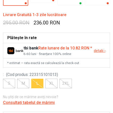
Livrare Gratuită 1-3 zile lucrătoare
295.00 RON
236.00 RON
Plătește în rate
tbi bank
Rate lunare de la 10.82 RON
*
detalii
›
6-60 luni · finanțare 100% online
* estimat — rata exactă se calculează la check-out
:
(
Cod produs
:
223315101013
)
S
M
L
XL
2XL
Nu știți de ce mărime aveți nevoie?
Consultați tabelul de mărimi