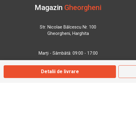
Magazin
Gheorgheni
Str. Nicolae Bălcescu Nr. 100
Gheorgheni, Harghita
Marți - Sâmbătă: 09:00 - 17:00
Detalii de livrare
0745 153 295
info@bbmoto.ro
Magazin
Otopeni