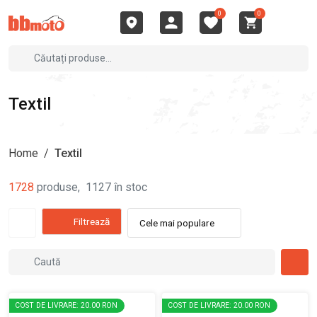
0
0
Textil
Home
/
Textil
1728
produse
,
1127
în stoc
Filtrează
Cele mai populare
COST DE LIVRARE: 20.00 RON
COST DE LIVRARE: 20.00 RON