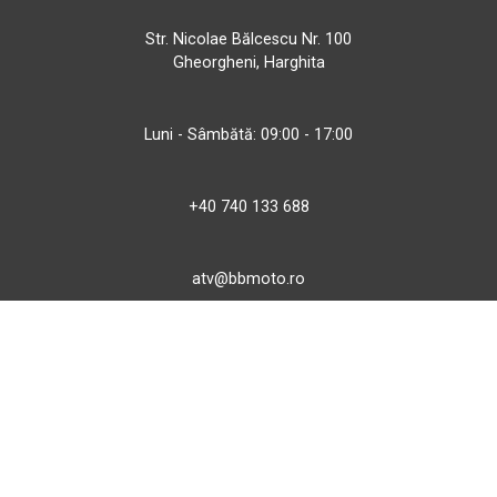
Str. Nicolae Bălcescu Nr. 100
Gheorgheni, Harghita
Luni - Sâmbătă: 09:00 - 17:00
+40 740 133 688
atv@bbmoto.ro
Magazin
BBmoto ATV Otopeni