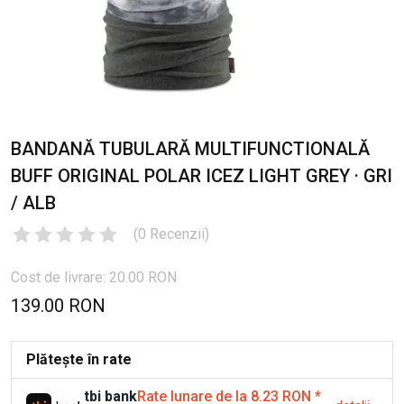
BANDANĂ TUBULARĂ MULTIFUNCTIONALĂ
BUFF ORIGINAL POLAR ICEZ LIGHT GREY · GRI
/ ALB
(
0
Recenzii
)
Cost de livrare: 20.00 RON
139.00 RON
Plătește în rate
tbi bank
Rate lunare de la 8.23 RON
*