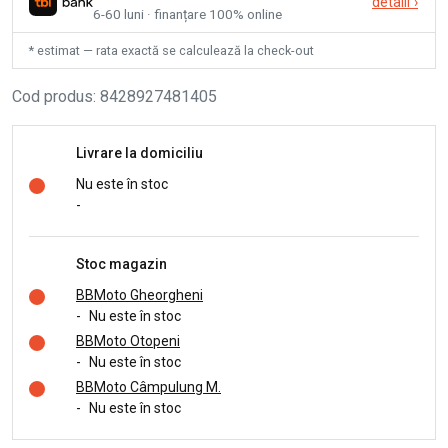
detalii
›
6-60 luni · finanțare 100% online
* estimat — rata exactă se calculează la check-out
Cod produs
:
8428927481405
Livrare la domiciliu
Nu este în stoc
-
Stoc magazin
BBMoto Gheorgheni
-
Nu este în stoc
BBMoto Otopeni
-
Nu este în stoc
BBMoto Câmpulung M.
-
Nu este în stoc