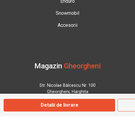
Enduro
Snowmobil
Accesorii
Magazin
Gheorgheni
Str. Nicolae Bălcescu Nr. 100
Gheorgheni, Harghita
Detalii de livrare
Marți - Sâmbătă: 09:00 - 17:00
0745 153 295