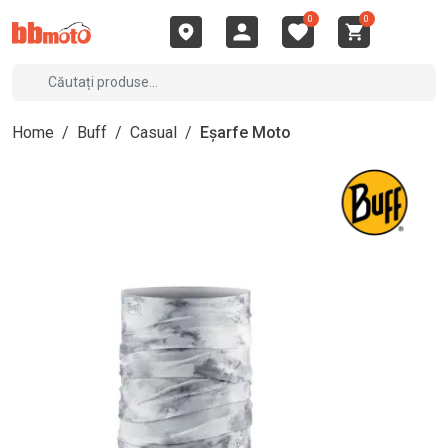
0
0
Home
/
Buff
/
Casual
/
Eșarfe Moto