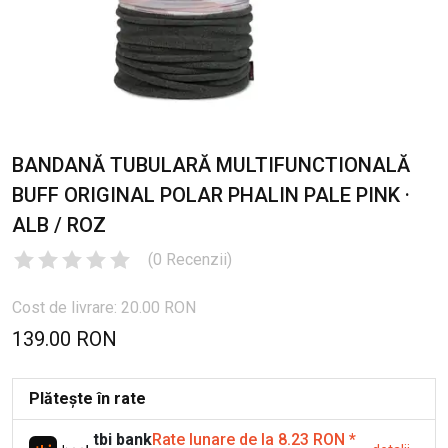
BANDANĂ TUBULARĂ MULTIFUNCTIONALĂ
BUFF ORIGINAL POLAR PHALIN PALE PINK ·
ALB / ROZ
(
0
Recenzii
)
Cost de livrare: 20.00 RON
139.00 RON
Plătește în rate
tbi bank
Rate lunare de la 8.23 RON
*