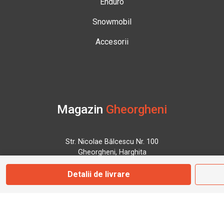
Enduro
Snowmobil
Accesorii
Magazin
Gheorgheni
Str. Nicolae Bălcescu Nr. 100
Gheorgheni, Harghita
Detalii de livrare
Marți - Sâmbătă: 09:00 - 17:00
0745 153 295