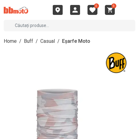
0
0
Home
/
Buff
/
Casual
/
Eșarfe Moto