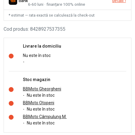
detalii
›
6-60 luni · finanțare 100% online
* estimat — rata exactă se calculează la check-out
Cod produs
:
8428927537355
Livrare la domiciliu
Nu este în stoc
-
Stoc magazin
BBMoto Gheorgheni
-
Nu este în stoc
BBMoto Otopeni
-
Nu este în stoc
BBMoto Câmpulung M.
-
Nu este în stoc