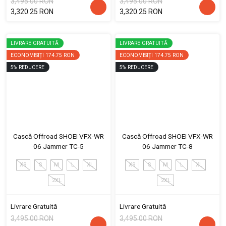
3,495.00 RON
3,495.00 RON
3,320.25 RON
3,320.25 RON
LIVRARE GRATUITĂ
LIVRARE GRATUITĂ
ECONOMISIȚI
174.75 RON
ECONOMISIȚI
174.75 RON
5
%
REDUCERE
5
%
REDUCERE
Cască Offroad SHOEI VFX-WR
Cască Offroad SHOEI VFX-WR
06 Jammer TC-5
06 Jammer TC-8
XS
S
M
L
XL
XS
S
M
L
XL
2XL
2XL
Livrare Gratuită
Livrare Gratuită
3,495.00 RON
3,495.00 RON