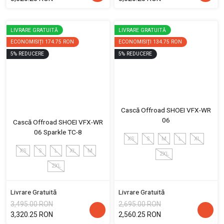
LIVRARE GRATUITĂ
LIVRARE GRATUITĂ
ECONOMISIȚI
174.75 RON
ECONOMISIȚI
134.75 RON
5
%
REDUCERE
5
%
REDUCERE
Cască Offroad SHOEI VFX-WR
06
Cască Offroad SHOEI VFX-WR
06 Sparkle TC-8
XS
S
M
L
XL
XS
S
L
XL
M
2XL
2XL
Livrare Gratuită
Livrare Gratuită
3,495.00 RON
2,695.00 RON
3,320.25 RON
2,560.25 RON