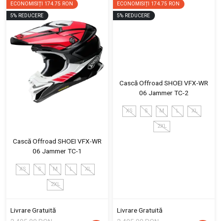
ECONOMISIȚI
174.75 RON
ECONOMISIȚI
174.75 RON
5
%
REDUCERE
5
%
REDUCERE
Cască Offroad SHOEI VFX-WR
06 Jammer TC-2
XS
S
M
L
XL
2XL
Cască Offroad SHOEI VFX-WR
06 Jammer TC-1
XS
S
M
L
XL
2XL
Livrare Gratuită
Livrare Gratuită