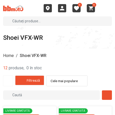
0
0
Shoei VFX-WR
Home
/
Shoei VFX-WR
12
produse
,
0
în stoc
Filtrează
Cele mai populare
LIVRARE GRATUITĂ
LIVRARE GRATUITĂ