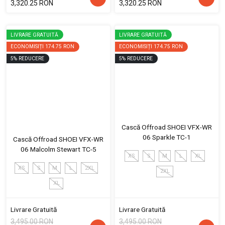
3,320.25 RON
3,320.25 RON
LIVRARE GRATUITĂ
LIVRARE GRATUITĂ
ECONOMISIȚI
174.75 RON
ECONOMISIȚI
174.75 RON
5
%
REDUCERE
5
%
REDUCERE
Cască Offroad SHOEI VFX-WR
06 Sparkle TC-1
Cască Offroad SHOEI VFX-WR
06 Malcolm Stewart TC-5
XS
S
M
L
XL
XS
S
M
L
2XL
2XL
XL
Livrare Gratuită
Livrare Gratuită
3,495.00 RON
3,495.00 RON