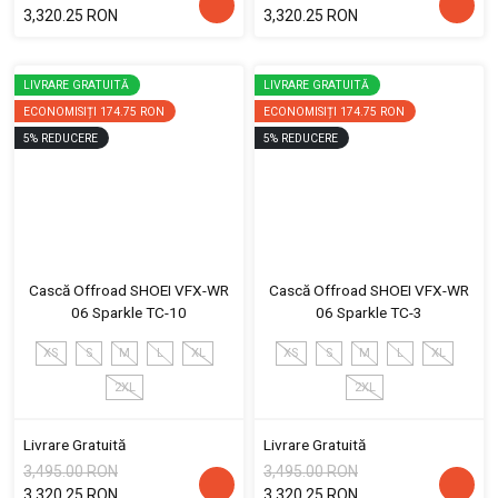
3,320.25 RON
3,320.25 RON
LIVRARE GRATUITĂ
LIVRARE GRATUITĂ
ECONOMISIȚI
174.75 RON
ECONOMISIȚI
174.75 RON
5
%
REDUCERE
5
%
REDUCERE
Cască Offroad SHOEI VFX-WR
Cască Offroad SHOEI VFX-WR
06 Sparkle TC-10
06 Sparkle TC-3
XS
S
M
L
XL
XS
S
M
L
XL
2XL
2XL
Livrare Gratuită
Livrare Gratuită
3,495.00 RON
3,495.00 RON
3,320.25 RON
3,320.25 RON