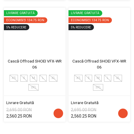
LIVRARE GRATUITĂ
LIVRARE GRATUITĂ
ECONOMISIȚI
134.75 RON
ECONOMISIȚI
134.75 RON
5
%
REDUCERE
5
%
REDUCERE
Cască Offroad SHOEI VFX-WR
Cască Offroad SHOEI VFX-WR
06
06
XS
S
M
L
XL
XS
S
M
L
XL
2XL
2XL
Livrare Gratuită
Livrare Gratuită
2,695.00 RON
2,695.00 RON
2,560.25 RON
2,560.25 RON