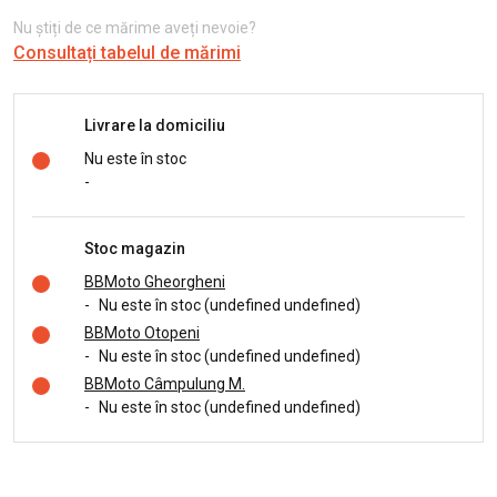
Nu știți de ce mărime aveți nevoie?
Consultați tabelul de mărimi
Livrare la domiciliu
Nu este în stoc
-
Stoc magazin
BBMoto Gheorgheni
-
Nu este în stoc (undefined undefined)
BBMoto Otopeni
-
Nu este în stoc (undefined undefined)
BBMoto Câmpulung M.
-
Nu este în stoc (undefined undefined)