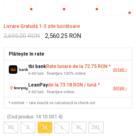
Livrare Gratuită 1-3 zile lucrătoare
2,695.00 RON
2,560.25 RON
Plătește în rate
tbi bank
Rate lunare de la 72.75 RON
*
detalii
›
6-60 luni · finanțare 100% online
LeanPay
de la 73.18 RON / lună
*
detalii
›
3-60 luni · finanțare online
* estimat — rata exactă se calculează la check-out
:
(
Cod produs
:
14 10 001 4
)
XS
S
M
L
XL
2XL