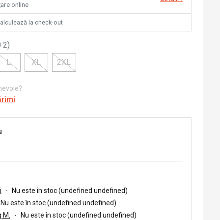
țare online
calculează la check-out
 2
)
L
XL
2XL
 nevoie?
ărimi
u
i
-
Nu este în stoc (undefined undefined)
Nu este în stoc (undefined undefined)
 M.
-
Nu este în stoc (undefined undefined)