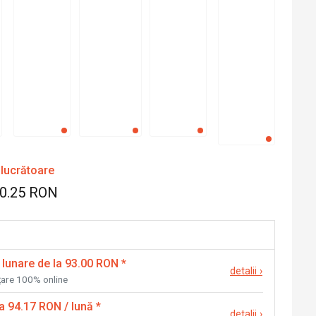
 lucrătoare
20.25 RON
 lunare de la 93.00 RON
*
detalii
›
nțare 100% online
la 94.17 RON / lună
*
detalii
›