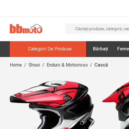
Categorii De Produse
Bărbați
Feme
Home
/
Shoei
/
Enduro & Motocross
/
Cască