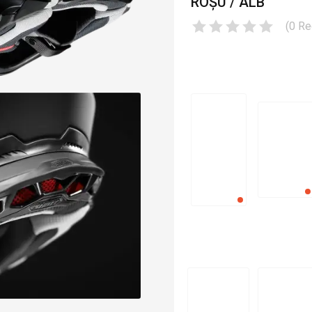
ROȘU / ALB
(
0
Re