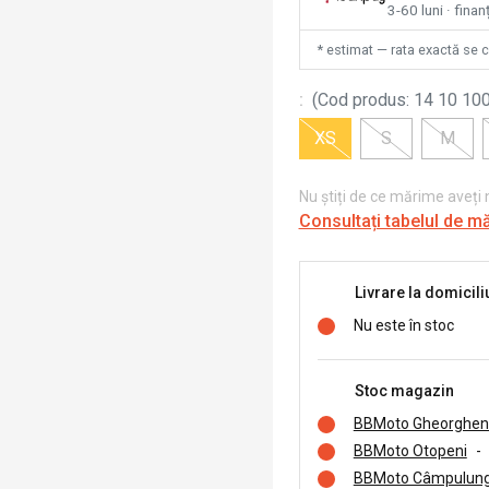
3-60 luni · finan
* estimat — rata exactă se 
:
(
Cod produs
:
14 10 100
XS
S
M
Nu știți de ce mărime aveți
Consultați tabelul de m
Livrare la domicili
Nu este în stoc
Stoc magazin
BBMoto Gheorghen
BBMoto Otopeni
-
BBMoto Câmpulung