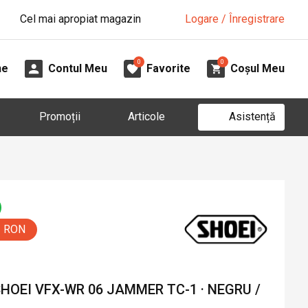
Cel mai apropiat magazin
Logare / Înregistrare
0
0
ne
Contul Meu
Favorite
Coșul Meu
Asistență
Promoții
Articole
5 RON
OEI VFX-WR 06 JAMMER TC-1 · NEGRU /