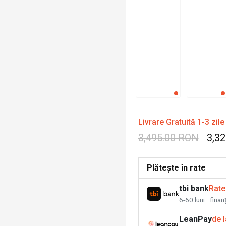
Livrare Gratuită 1-3 zile
3,495.00 RON
3,3
Plătește în rate
tbi bank
Rate
6-60 luni · fina
LeanPay
de 