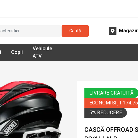
Magazi
Caută
Vehicule
i
Copii
ATV
LIVRARE GRATUITĂ
ECONOMISIȚI 174.7
5% REDUCERE
CASCĂ OFFROAD SH