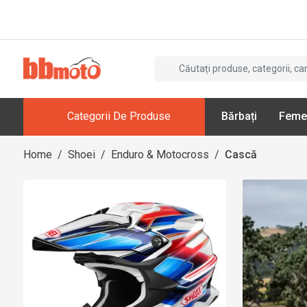
Categorii De Produse
Bărbați
Feme
Home
/
Shoei
/
Enduro & Motocross
/
Cască