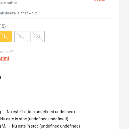
țare online
calculează la check-out
 5
)
L
XL
2XL
 nevoie?
ărimi
u
i
-
Nu este în stoc (undefined undefined)
Nu este în stoc (undefined undefined)
 M.
-
Nu este în stoc (undefined undefined)