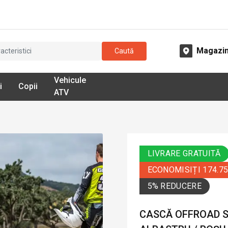
Magazi
Caută
Vehicule
i
Copii
ATV
LIVRARE GRATUITĂ
ECONOMISIȚI 174.7
5% REDUCERE
CASCĂ OFFROAD SH