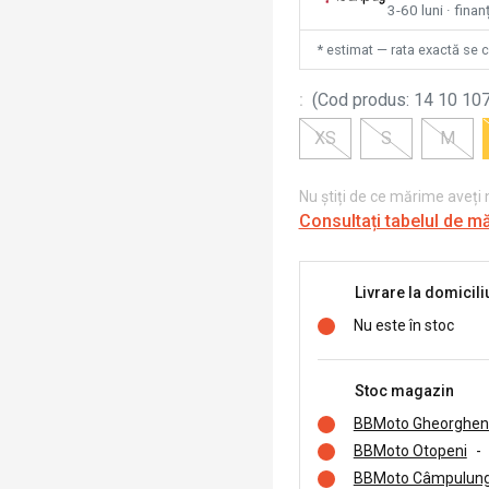
3-60 luni · finan
* estimat — rata exactă se 
:
(
Cod produs
:
14 10 107
XS
S
M
Nu știți de ce mărime aveți
Consultați tabelul de m
Livrare la domicili
Nu este în stoc
Stoc magazin
BBMoto Gheorghen
BBMoto Otopeni
-
BBMoto Câmpulung