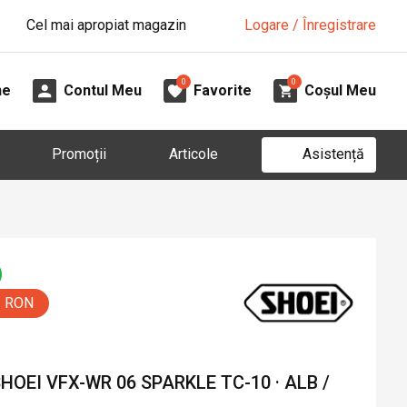
Cel mai apropiat magazin
Logare / Înregistrare
0
0
ne
Contul Meu
Favorite
Coșul Meu
Asistență
Promoții
Articole
5 RON
OEI VFX-WR 06 SPARKLE TC-10 · ALB /