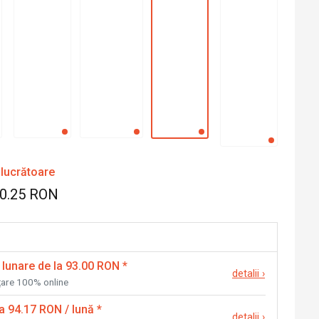
 lucrătoare
20.25 RON
 lunare de la 93.00 RON
*
detalii
›
nțare 100% online
la 94.17 RON / lună
*
detalii
›