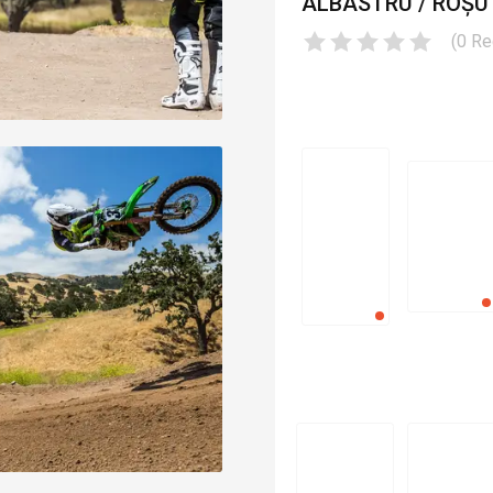
ALBASTRU / ROȘU
(
0
Re