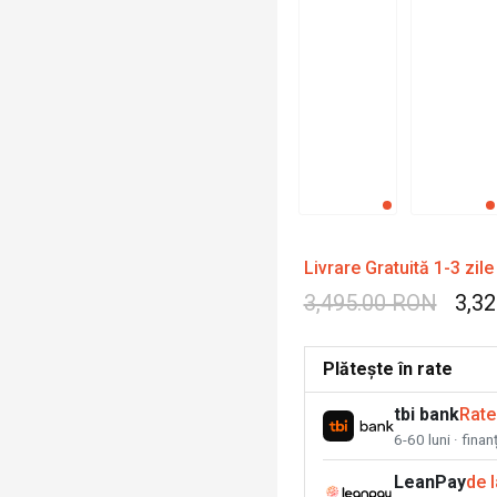
Livrare Gratuită 1-3 zile
3,495.00 RON
3,3
Plătește în rate
tbi bank
Rate
6-60 luni · fina
LeanPay
de 