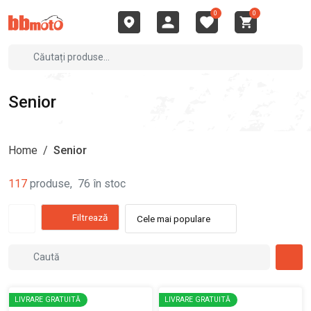
0
0
Senior
Home
/
Senior
117
produse
,
76
în stoc
Filtrează
Cele mai populare
LIVRARE GRATUITĂ
LIVRARE GRATUITĂ