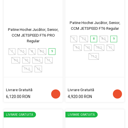
Patine Hochei Jucător, Senior,
CCM JETSPEED FT6 Regular
Patine Hochei Jucător, Senior,
CCM JETSPEED FT6 PRO
7
7.5
8
8.5
9
Regular
9.5
10
10.5
11
7
7.5
8
8.5
9
11.5
9.5
10
10.5
11
11.5
12
Livrare Gratuită
Livrare Gratuită
6,120.00 RON
4,920.00 RON
LIVRARE GRATUITĂ
LIVRARE GRATUITĂ