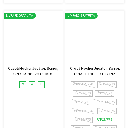
LIVRARE GRATUITĂ
LIVRARE GRATUITĂ
Cască Hochei Jucător, Senior,
Crosă Hochei Jucător, Senior,
CCM TACKS 70 COMBO
CCM JETSPEED FT7 Pro
S
M
L
R/P90TM/F70
R/P28/F70
L/P28/F70
R/P29/F70
L/P29/F70
L/P90TM/F75
R/P90TM/F75
R/P28/F75
L/P28/F75
R/P29/F75