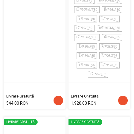
L/P29/F75
R/P90TM/F80
L/P90TM/F80
R/P28/F80
L/P28/F80
R/P29/F80
L/P29/F80
R/P90TM/F85
L/P90TM/F85
R/P28/F85
L/P28/F85
R/P29/F85
L/P29/F85
R/P28/F95
L/P28/F95
R/P29/F95
L/P29/F95
Livrare Gratuită
Livrare Gratuită
544.00 RON
1,920.00 RON
LIVRARE GRATUITĂ
LIVRARE GRATUITĂ