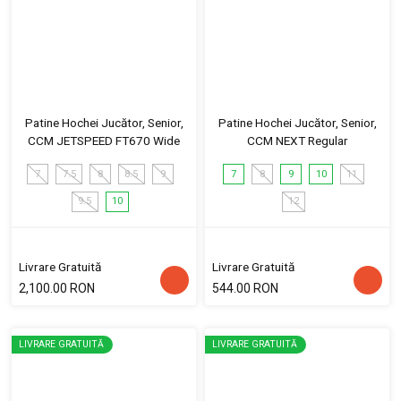
Patine Hochei Jucător, Senior,
Patine Hochei Jucător, Senior,
CCM JETSPEED FT670 Wide
CCM NEXT Regular
7
7.5
8
8.5
9
7
8
9
10
11
9.5
10
12
Livrare Gratuită
Livrare Gratuită
2,100.00 RON
544.00 RON
LIVRARE GRATUITĂ
LIVRARE GRATUITĂ