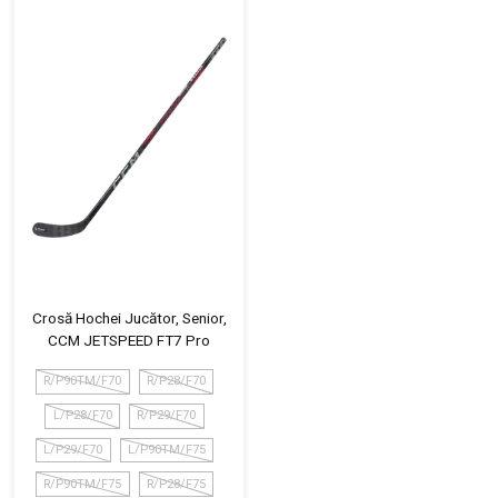
Crosă Hochei Jucător, Senior,
CCM JETSPEED FT7 Pro
R/P90TM/F70
R/P28/F70
L/P28/F70
R/P29/F70
L/P29/F70
L/P90TM/F75
R/P90TM/F75
R/P28/F75