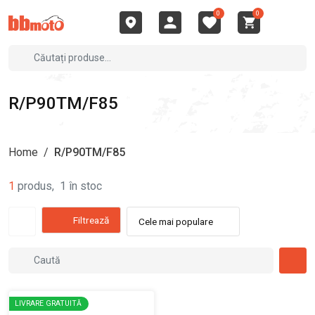
0
0
R/P90TM/F85
Home
/
R/P90TM/F85
1
produs
,
1
în stoc
Filtrează
Cele mai populare
LIVRARE GRATUITĂ