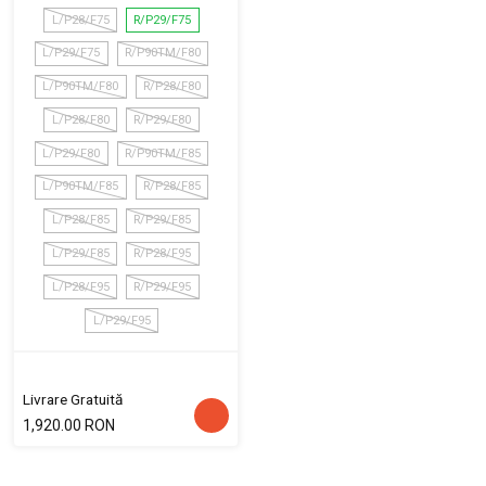
L/P28/F75
R/P29/F75
L/P29/F75
R/P90TM/F80
L/P90TM/F80
R/P28/F80
L/P28/F80
R/P29/F80
L/P29/F80
R/P90TM/F85
L/P90TM/F85
R/P28/F85
L/P28/F85
R/P29/F85
L/P29/F85
R/P28/F95
L/P28/F95
R/P29/F95
L/P29/F95
Livrare Gratuită
1,920.00 RON