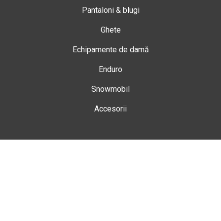
Pantaloni & blugi
Ghete
Echipamente de damă
Enduro
Snowmobil
Accesorii
Magazin
Gheorgheni
Str. Nicolae Bălcescu Nr. 100
Gheorgheni, Harghita