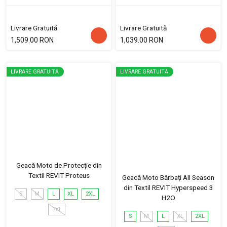
Livrare Gratuită
Livrare Gratuită
1,509.00 RON
1,039.00 RON
LIVRARE GRATUITĂ
LIVRARE GRATUITĂ
Geacă Moto de Protecție din
Textil REVIT Proteus
Geacă Moto Bărbați All Season
din Textil REVIT Hyperspeed 3
S
M
L
XL
2XL
H2O
3XL
S
M
L
XL
2XL