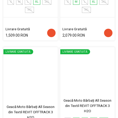
S
M
L
XL
2XL
S
M
L
XL
2XL
3XL
3XL
Livrare Gratuită
Livrare Gratuită
1,509.00 RON
2,079.00 RON
LIVRARE GRATUITĂ
LIVRARE GRATUITĂ
Geacă Moto Bărbați All Season
din Textil REVIT OFFTRACK 3
Geacă Moto Bărbați All Season
H2O
din Textil REVIT OFFTRACK 3
H2O