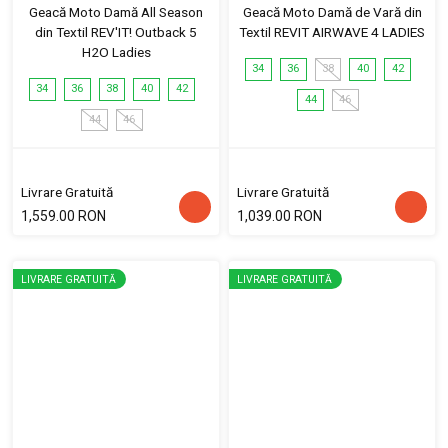
Geacă Moto Damă All Season
Geacă Moto Damă de Vară din
din Textil REV'IT! Outback 5
Textil REVIT AIRWAVE 4 LADIES
H2O Ladies
34
36
38
40
42
34
36
38
40
42
44
46
44
46
Livrare Gratuită
Livrare Gratuită
1,559.00 RON
1,039.00 RON
LIVRARE GRATUITĂ
LIVRARE GRATUITĂ