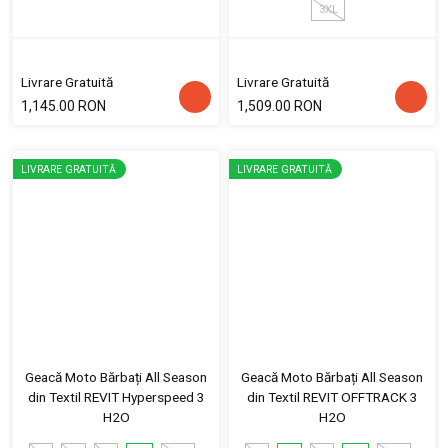
3XL
Livrare Gratuită
Livrare Gratuită
1,145.00 RON
1,509.00 RON
LIVRARE GRATUITĂ
LIVRARE GRATUITĂ
Geacă Moto Bărbați All Season
Geacă Moto Bărbați All Season
din Textil REVIT Hyperspeed 3
din Textil REVIT OFFTRACK 3
H2O
H2O