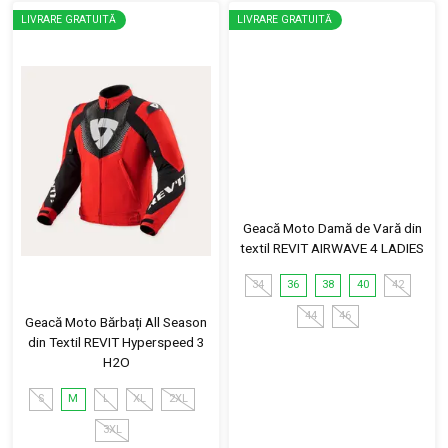
LIVRARE GRATUITĂ
LIVRARE GRATUITĂ
Geacă Moto Damă de Vară din
textil REVIT AIRWAVE 4 LADIES
34
36
38
40
42
44
46
Geacă Moto Bărbați All Season
din Textil REVIT Hyperspeed 3
H2O
S
M
L
XL
2XL
3XL