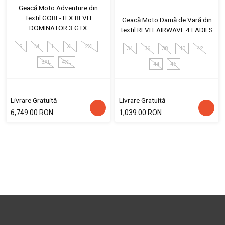
Geacă Moto Adventure din
Textil GORE-TEX REVIT
Geacă Moto Damă de Vară din
DOMINATOR 3 GTX
textil REVIT AIRWAVE 4 LADIES
S
M
L
XL
2XL
34
36
38
40
42
3XL
4XL
44
46
Livrare Gratuită
Livrare Gratuită
6,749.00 RON
1,039.00 RON