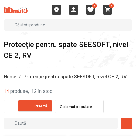
0
0
Protecție pentru spate SEESOFT, nivel
CE 2, RV
Home
/
Protecție pentru spate SEESOFT, nivel CE 2, RV
14
produse
,
12
în stoc
Filtrează
Cele mai populare