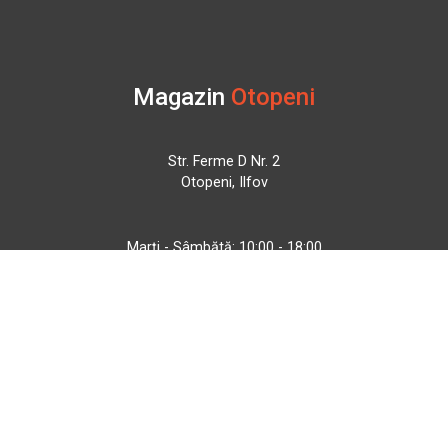
Magazin
Otopeni
Str. Ferme D Nr. 2
Otopeni, Ilfov
Marți - Sâmbătă: 10:00 - 18:00
0755 141 155
otopeni@bbmoto.ro