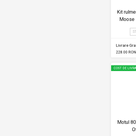
Kit rulm
Moose 
S
Livrare Grat
228.00 RON
COST DE LIVRA
Motul 80
O