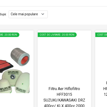
după
:
RE: 20.00 RON
COST DE LIVRARE: 20.00 RON
COST DE
Filtru Aer Hiflofiltro
H
HFF3015
1
SUZUKI/KAWASAKI DRZ
400cc/ KLX 400cc 2000