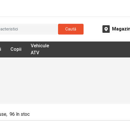
Magazi
Caută
Vehicule
i
Copii
ATV
use
,
96
în stoc