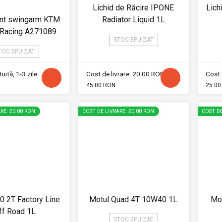
Lichid de Răcire IPONE
Lich
ent swingarm KTM
Radiator Liquid 1L
Racing A271089
STOC EPUIZAT
TOC EPUIZAT
uită, 1-3 zile
Cost de livrare: 20.00 RON
Cost 
45.00 RON
25.00
RE: 20.00 RON
COST DE LIVRARE: 20.00 RON
COST DE
0 2T Factory Line
Motul Quad 4T 10W40 1L
Mot
ff Road 1L
STOC EPUIZAT