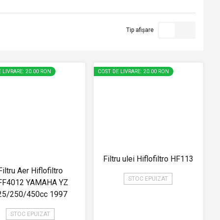
Tip afișare
 LIVRARE: 20.00 RON
COST DE LIVRARE: 20.00 RON
Filtru ulei Hiflofiltro HF113
Filtru Aer Hiflofiltro
STOC EPUIZAT
FF4012 YAMAHA YZ
25/250/450cc 1997
STOC EPUIZAT