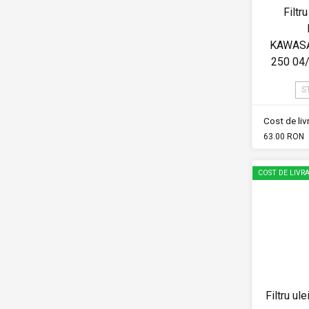
Filtru
KAWASA
250 04
S
Cost de li
63.00 RON
COST DE LIVRA
Filtru ul