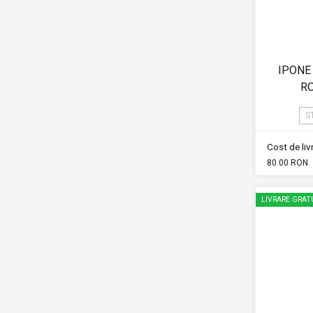
IPONE 
RO
S
Cost de li
80.00 RON
LIVRARE GRAT