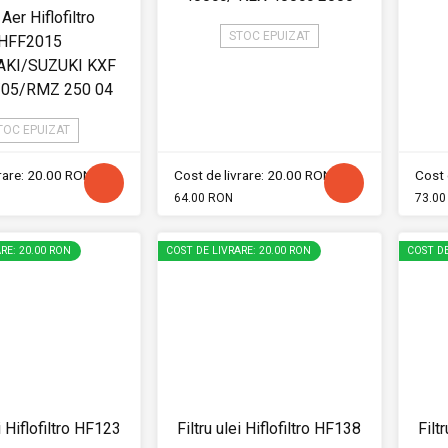
 Aer Hiflofiltro
STOC EPUIZAT
HFF2015
KI/SUZUKI KXF
/05/RMZ 250 04
TOC EPUIZAT
vrare: 20.00 RON
Cost de livrare: 20.00 RON
Cost 
64.00 RON
73.00
RE: 20.00 RON
COST DE LIVRARE: 20.00 RON
COST DE
ei Hiflofiltro HF123
Filtru ulei Hiflofiltro HF138
Filt