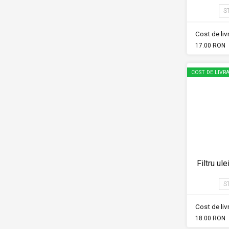
S
Cost de li
17.00 RON
COST DE LIVRA
Filtru ul
S
Cost de li
18.00 RON