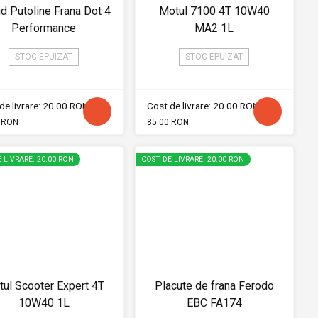
id Putoline Frana Dot 4
Motul 7100 4T 10W40
Performance
MA2 1L
STOC EPUIZAT
STOC EPUIZAT
de livrare: 20.00 RON
Cost de livrare: 20.00 RON
 RON
85.00 RON
 LIVRARE: 20.00 RON
COST DE LIVRARE: 20.00 RON
ul Scooter Expert 4T
Placute de frana Ferodo
10W40 1L
EBC FA174