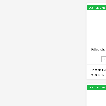
COST DE LIVRA
Filtru ul
S
Cost de li
25.00 RON
COST DE LIVRA