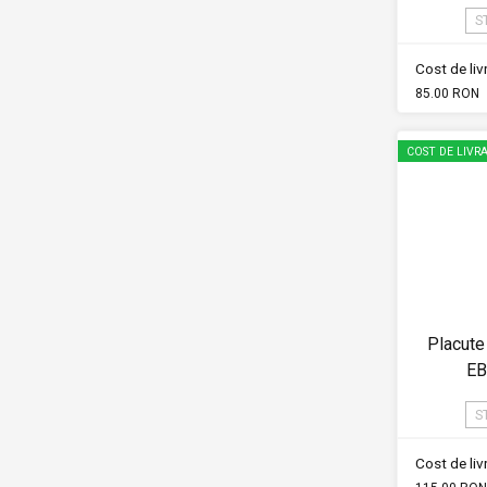
S
Cost de li
85.00 RON
COST DE LIVRA
Placute
EB
S
Cost de li