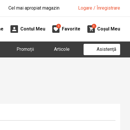
Cel mai apropiat magazin
Logare / Înregistrare
0
0
ne
Contul Meu
Favorite
Coșul Meu
Asistență
Promoții
Articole