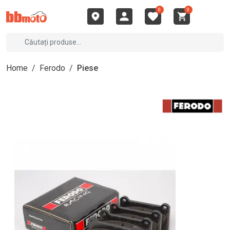
0
0
Home
/
Ferodo
/
Piese