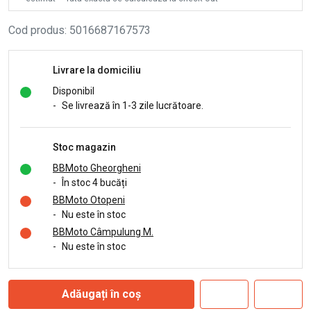
Cod produs
:
5016687167573
Livrare la domiciliu
Disponibil
-
Se livrează în 1-3 zile lucrătoare.
Stoc magazin
BBMoto Gheorgheni
-
În stoc 4 bucăți
BBMoto Otopeni
-
Nu este în stoc
BBMoto Câmpulung M.
-
Nu este în stoc
Adăugați în coș