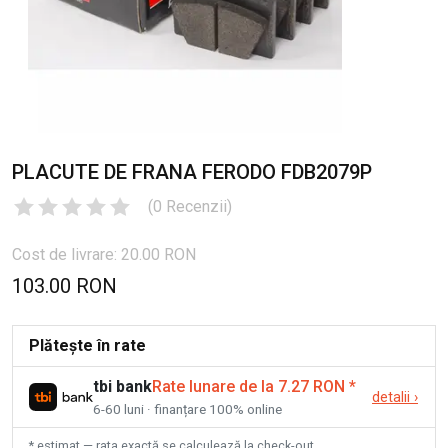
PLACUTE DE FRANA FERODO FDB2079P
(
0
Recenzii
)
Cost de livrare: 20.00 RON
103.00 RON
Plătește în rate
tbi bank
Rate lunare de la 7.27 RON
*
detalii
›
6-60 luni · finanțare 100% online
* estimat — rata exactă se calculează la check-out