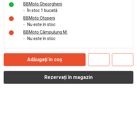
BBMoto Gheorgheni
-
În stoc 1 bucată
BBMoto Otopeni
-
Nu este în stoc
BBMoto Câmpulung M.
-
Nu este în stoc
Adăugați în coș
Rezervați în magazin