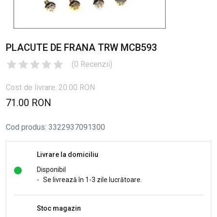
PLACUTE DE FRANA TRW MCB593
(
0
Recenzii
)
Cost de livrare: 20.00 RON
71.00 RON
Cod produs
:
3322937091300
Livrare la domiciliu
Disponibil
-
Se livrează în 1-3 zile lucrătoare.
Stoc magazin