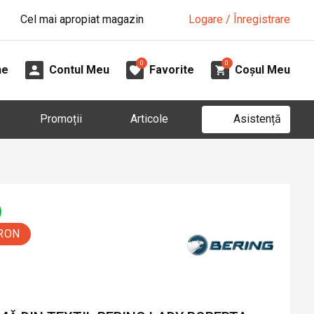
Cel mai apropiat magazin
Logare / Înregistrare
0
0
ne
Contul Meu
Favorite
Coșul Meu
Asistență
Promoții
Articole
 RON