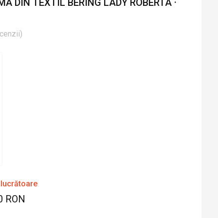
Ă DIN TEXTIL BERING LADY ROBERTA ·
cenzii
)
 lucrătoare
0 RON