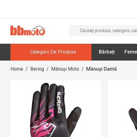
Categorii De Produse
Bărbați
Feme
Home
/
Bering
/
Mănuși Moto
/
Mănuși Damă