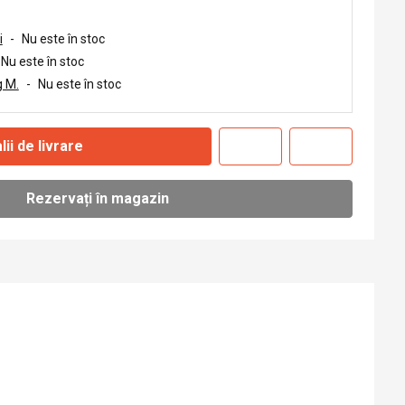
i
-
Nu este în stoc
Nu este în stoc
 M.
-
Nu este în stoc
lii de livrare
Rezervați în magazin