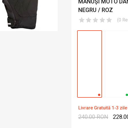
MĂNUȘI MOTO DAM
NEGRU / ROZ
(
0
Re
Livrare Gratuită 1-3 zile
240.00 RON
228.0