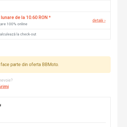
 lunare de la 10.60 RON
*
detalii
›
nțare 100% online
calculează la check-out
face parte din oferta BBMoto.
 nevoie?
ărimi
u