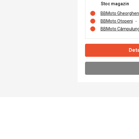
Stoc magazin
BBMoto Gheorghen
BBMoto Otopeni
-
BBMoto Câmpulung
Deta