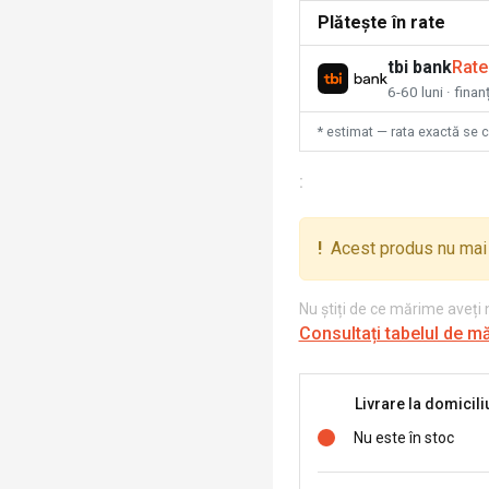
Plătește în rate
tbi bank
Rate
6-60 luni · fina
* estimat — rata exactă se 
:
!
Acest produs nu mai 
Nu știți de ce mărime aveți
Consultați tabelul de m
Livrare la domicili
Nu este în stoc