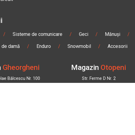
i
/
Sisteme de comunicare
/
Geci
/
Mănuși
/
e de damă
/
Enduro
/
Snowmobil
/
Accesorii
n
Gheorgheni
Magazin
Otopeni
olae Bălcescu Nr. 100
Str. Ferme D Nr. 2
eni, Harghita
Otopeni, Ilfov
Sâmbătă: 09:00 - 17:00
Marți - Sâmbătă: 10:00 - 18
3 295
0755 141 155
bmoto.ro
otopeni@bbmoto.ro