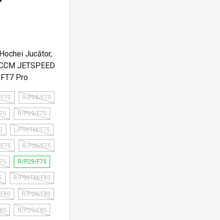
Hochei Jucător,
, CCM JETSPEED
FT7 Pro
/F70
R/P28/F70
F70
R/P29/F70
0
L/P90TM/F75
/F75
R/P28/F75
F75
R/P29/F75
5
R/P90TM/F80
/F80
R/P28/F80
F80
R/P29/F80