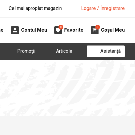
Cel mai apropiat magazin
Logare / Înregistrare
0
0
ne
Contul Meu
Favorite
Coșul Meu
Asistență
Promoții
Articole