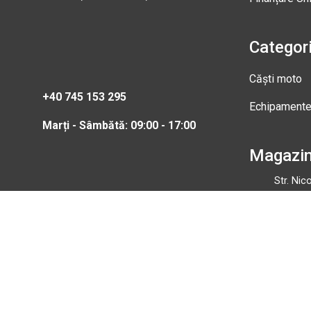
Categori
Căști moto
+40 745 153 295
Echipament
Marți - Sâmbătă: 09:00 - 17:00
Magazi
Str. Nic
Gheorgh
Marți - 
0745 15
info@b