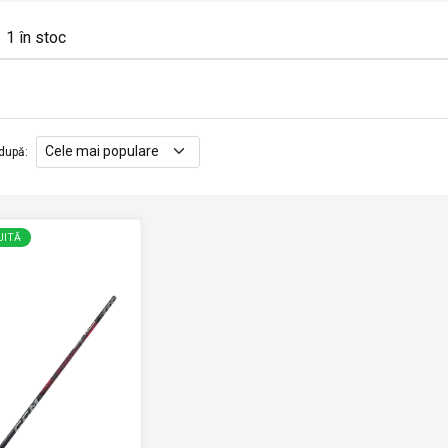
1
în stoc
după
:
UITĂ