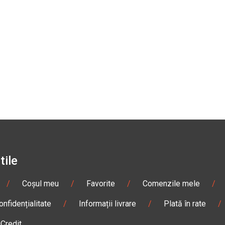
tile
/
Coșul meu
/
Favorite
/
Comenzile mele
/
onfidențialitate
/
Informații livrare
/
Plată în rate
/
iCredit