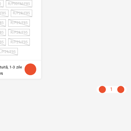
0
R/P90TM/F85
/F85
R/P28/F85
F85
R/P29/F85
F85
R/P28/F95
F95
R/P29/F95
L/P29/F95
uită, 1-3 zile
ON
1