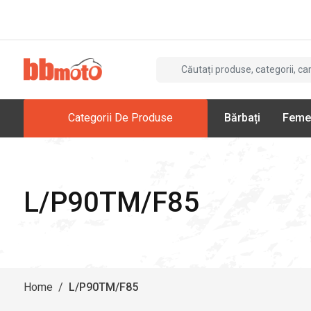
Categorii De Produse
Bărbați
Feme
L/P90TM/F85
Home
/
L/P90TM/F85