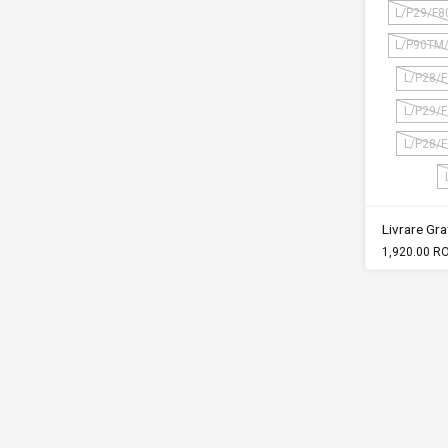
L/P29/F8
L/P90TM
L/P28/
L/P29/
L/P28/
Livrare Grat
1,920.00 R