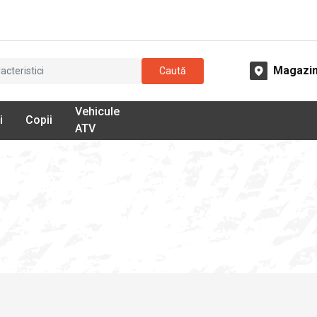
Magazi
Caută
Vehicule
i
Copii
ATV