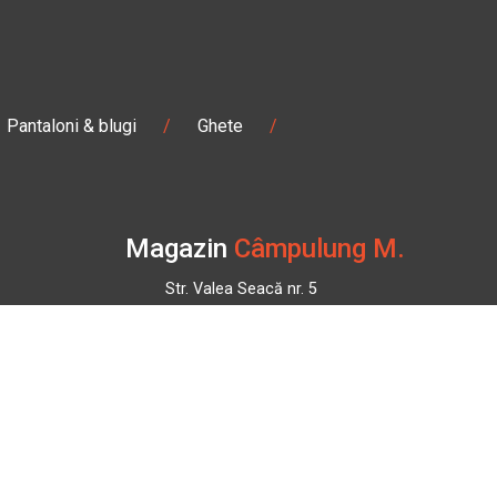
Pantaloni & blugi
/
Ghete
/
Magazin
Câmpulung M.
Str. Valea Seacă nr. 5
Câmpulung Moldovenesc, Suceava
:00
Marți - Sâmbătă: 10:00 - 18:00
0728 210 192
campulung.moldovenesc@bbmoto.ro