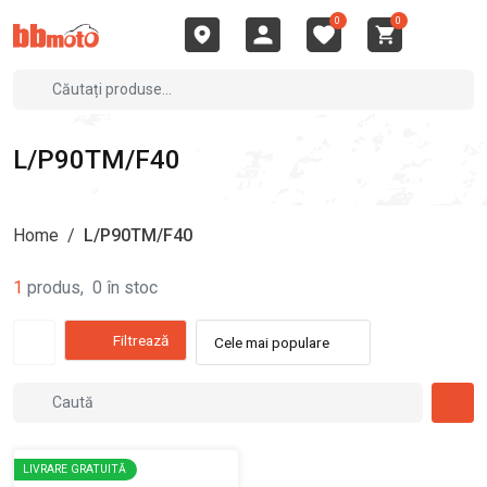
0
0
L/P90TM/F40
Home
/
L/P90TM/F40
1
produs
,
0
în stoc
Filtrează
Cele mai populare
LIVRARE GRATUITĂ