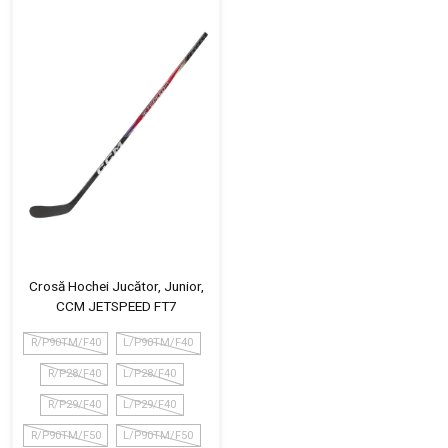
Crosă Hochei Jucător, Junior,
CCM JETSPEED FT7
R/P90TM/F40
L/P90TM/F40
R/P28/F40
L/P28/F40
R/P29/F40
L/P29/F40
R/P90TM/F50
L/P90TM/F50