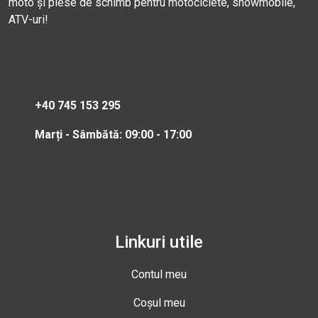
moto și piese de schimb pentru motociclete, snowmobile,
ATV-uri!
+40 745 153 295
Marți - Sâmbătă: 09:00 - 17:00
Linkuri utile
Contul meu
Coșul meu