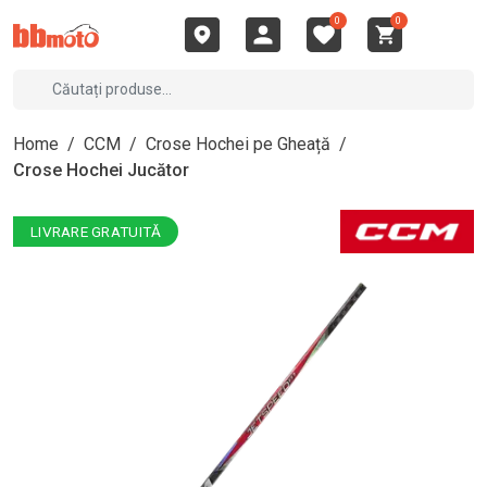
0
0
Home
/
CCM
/
Crose Hochei pe Gheață
/
Crose Hochei Jucător
LIVRARE GRATUITĂ