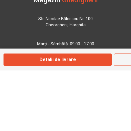
Magazin
Gheorgheni
Str. Nicolae Bălcescu Nr. 100
Gheorgheni, Harghita
Marți - Sâmbătă: 09:00 - 17:00
Detalii de livrare
0745 153 295
info@bbmoto.ro
Magazin
Otopeni