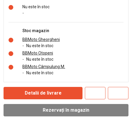
Nu este în stoc
-
Stoc magazin
BBMoto Gheorgheni
-
Nu este în stoc
BBMoto Otopeni
-
Nu este în stoc
BBMoto Câmpulung M.
-
Nu este în stoc
Detalii de livrare
Rezervați în magazin