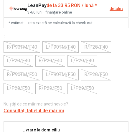
LeanPay
de la 33.95 RON / lună
*
detalii
›
3-60 luni · finanțare online
* estimat — rata exactă se calculează la check-out
:
R/P90TM/F40
L/P90TM/F40
R/P28/F40
L/P28/F40
R/P29/F40
L/P29/F40
R/P90TM/F50
L/P90TM/F50
R/P28/F50
L/P28/F50
R/P29/F50
L/P29/F50
Nu știți de ce mărime aveți nevoie?
Consultați tabelul de mărimi
Livrare la domiciliu