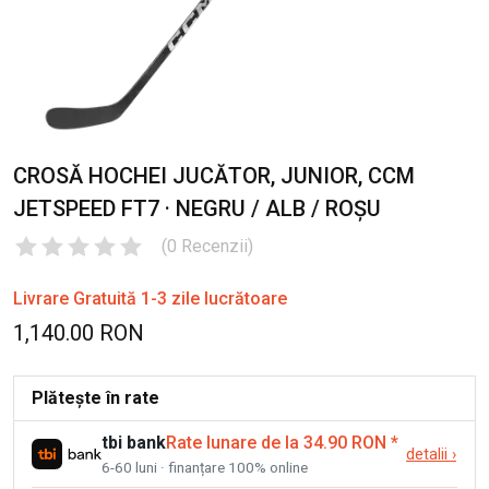
CROSĂ HOCHEI JUCĂTOR, JUNIOR, CCM
JETSPEED FT7 · NEGRU / ALB / ROȘU
(
0
Recenzii
)
Livrare Gratuită 1-3 zile lucrătoare
1,140.00 RON
Plătește în rate
tbi bank
Rate lunare de la 34.90 RON
*
detalii
›
6-60 luni · finanțare 100% online