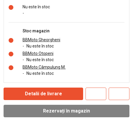
Nu este în stoc
-
Stoc magazin
BBMoto Gheorgheni
-
Nu este în stoc
BBMoto Otopeni
-
Nu este în stoc
BBMoto Câmpulung M.
-
Nu este în stoc
Detalii de livrare
Rezervați în magazin