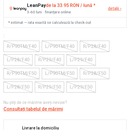
LeanPay
de la 33.95 RON / lună
*
detalii
›
3-60 luni · finanțare online
* estimat — rata exactă se calculează la check-out
:
R/P90TM/F40
L/P90TM/F40
R/P28/F40
L/P28/F40
R/P29/F40
L/P29/F40
R/P90TM/F50
L/P90TM/F50
R/P28/F50
L/P28/F50
R/P29/F50
L/P29/F50
Nu știți de ce mărime aveți nevoie?
Consultați tabelul de mărimi
Livrare la domiciliu