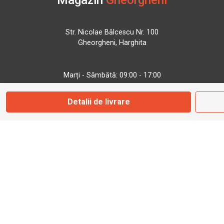
Magazin
Gheorgheni
Str. Nicolae Bălcescu Nr. 100
Gheorgheni, Harghita
Marți - Sâmbătă: 09:00 - 17:00
Detalii de livrare
0745 153 295
info@bbmoto.ro
Magazin
Otopeni