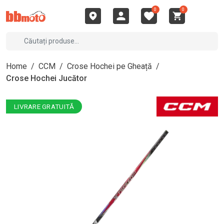
0
0
Home
/
CCM
/
Crose Hochei pe Gheață
/
Crose Hochei Jucător
LIVRARE GRATUITĂ