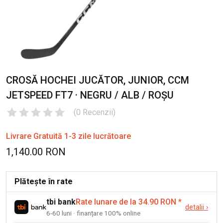
CROSĂ HOCHEI JUCĂTOR, JUNIOR, CCM
JETSPEED FT7 · NEGRU / ALB / ROȘU
(
0
Recenzii
)
Livrare Gratuită 1-3 zile lucrătoare
1,140.00 RON
Plătește în rate
tbi bank
Rate lunare de la 34.90 RON
*
detalii
›
6-60 luni · finanțare 100% online