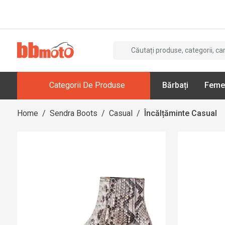
Categorii De Produse
Bărbați
Feme
Home
/
Sendra Boots
/
Casual
/
Încălțăminte Casual