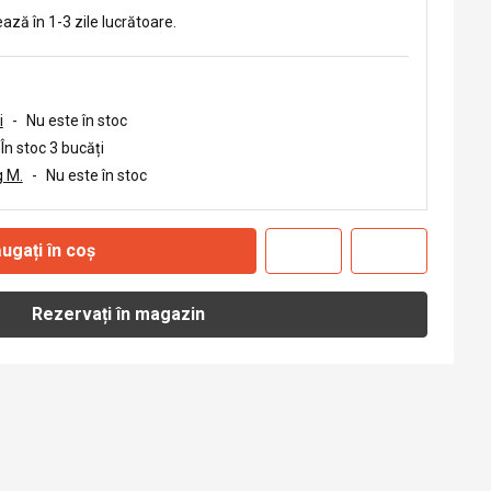
ează în 1-3 zile lucrătoare.
i
-
Nu este în stoc
În stoc 3 bucăți
 M.
-
Nu este în stoc
ugați în coș
Rezervați în magazin