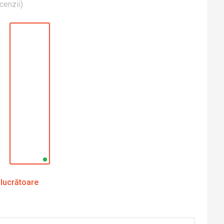
cenzii
)
 lucrătoare