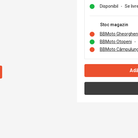
Disponibil
-
Se livr
Stoc magazin
BBMoto Gheorghen
BBMoto Otopeni
-
BBMoto Câmpulung
Adă