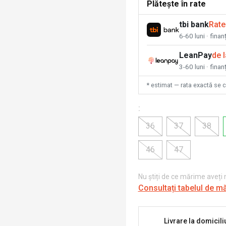
Plătește în rate
tbi bank
Rate
6-60 luni · fina
LeanPay
de 
3-60 luni · finan
* estimat — rata exactă se 
:
36
37
38
46
47
Nu știți de ce mărime aveți
Consultați tabelul de m
Livrare la domicili