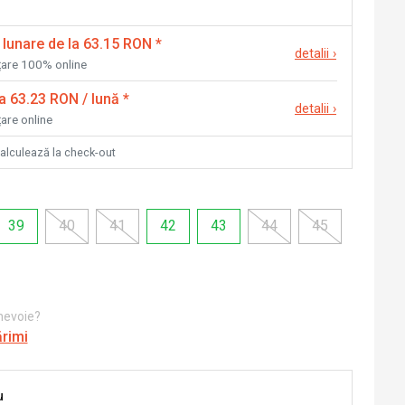
 lunare de la 63.15 RON
*
detalii
›
nțare 100% online
la 63.23 RON / lună
*
detalii
›
țare online
calculează la check-out
39
40
41
42
43
44
45
 nevoie?
ărimi
u