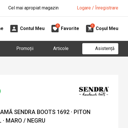
Cel mai apropiat magazin
Logare / Înregistrare
0
0
ne
Contul Meu
Favorite
Coșul Meu
Asistență
Promoții
Articole
AMĂ SENDRA BOOTS 1692 · PITON
 · MARO / NEGRU