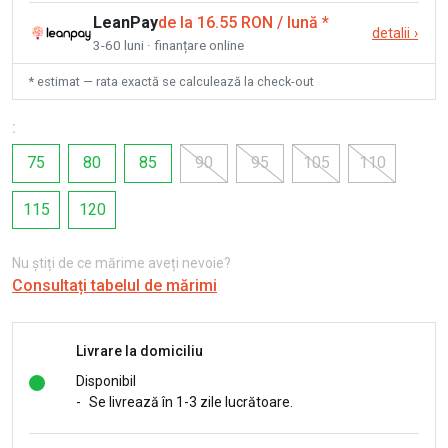
LeanPay
de la 16.55 RON / lună
*
detalii
›
3-60 luni · finanțare online
* estimat — rata exactă se calculează la check-out
:
75
80
85
90
95
105
110
115
120
Nu știți de ce mărime aveți nevoie?
Consultați tabelul de mărimi
Livrare la domiciliu
Disponibil
-
Se livrează în 1-3 zile lucrătoare.