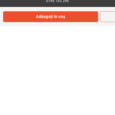
0745 153 295
Adăugați în coș
info@bbmoto.ro
Magazin
Otopeni
Str. Ferme D Nr. 2
Otopeni, Ilfov
Marți - Sâmbătă: 10:00 - 18:00
0755 141 155