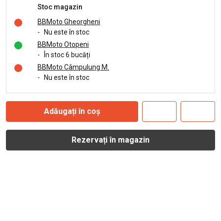
Stoc magazin
BBMoto Gheorgheni
-
Nu este în stoc
BBMoto Otopeni
-
În stoc 6 bucăți
BBMoto Câmpulung M.
-
Nu este în stoc
Adăugați în coș
Rezervați în magazin