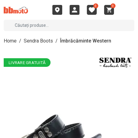
0
0
Home
/
Sendra Boots
/
Îmbrăcăminte Western
LIVRARE GRATUITĂ