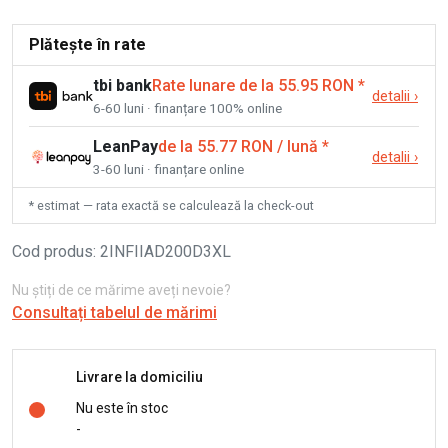
Plătește în rate
tbi bank
Rate lunare de la 55.95 RON
*
detalii
›
6-60 luni · finanțare 100% online
LeanPay
de la 55.77 RON / lună
*
detalii
›
3-60 luni · finanțare online
* estimat — rata exactă se calculează la check-out
Cod produs
:
2INFIIAD200D3XL
Nu știți de ce mărime aveți nevoie?
Consultați tabelul de mărimi
Livrare la domiciliu
Nu este în stoc
-