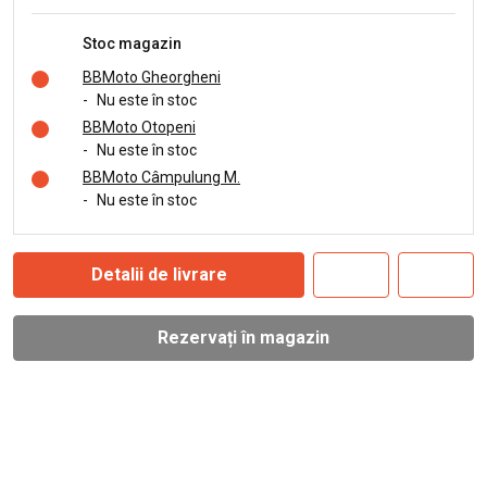
Stoc magazin
BBMoto Gheorgheni
-
Nu este în stoc
BBMoto Otopeni
-
Nu este în stoc
BBMoto Câmpulung M.
-
Nu este în stoc
Detalii de livrare
Rezervați în magazin