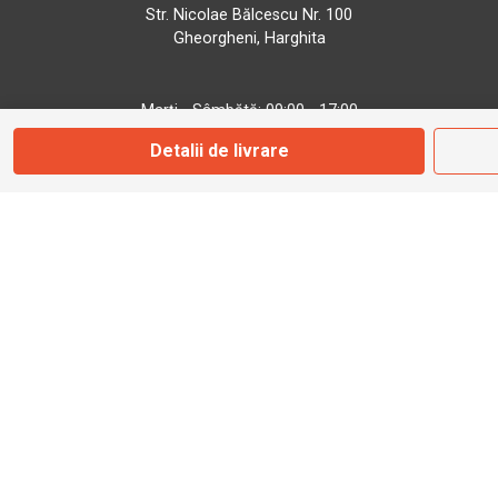
Str. Nicolae Bălcescu Nr. 100
Gheorgheni, Harghita
Marți - Sâmbătă: 09:00 - 17:00
Detalii de livrare
0745 153 295
info@bbmoto.ro
Magazin
Otopeni
Str. Ferme D Nr. 2