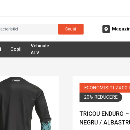
Magazi
Caută
Vehicule
i
Copii
ATV
ECONOMISIȚI 24.00
20% REDUCERE
TRICOU ENDURO – 
NEGRU / ALBASTRU