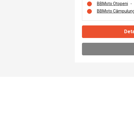
BBMoto Otopeni
-
BBMoto Câmpulung
Deta