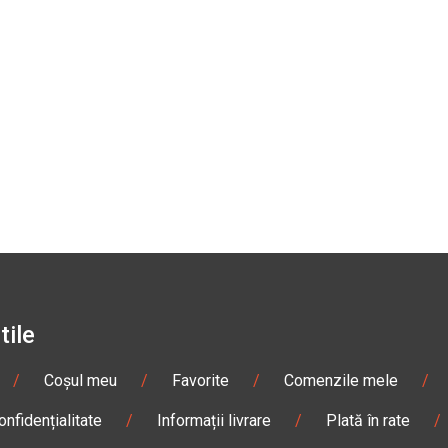
tile
/
Coșul meu
/
Favorite
/
Comenzile mele
/
onfidențialitate
/
Informații livrare
/
Plată în rate
/