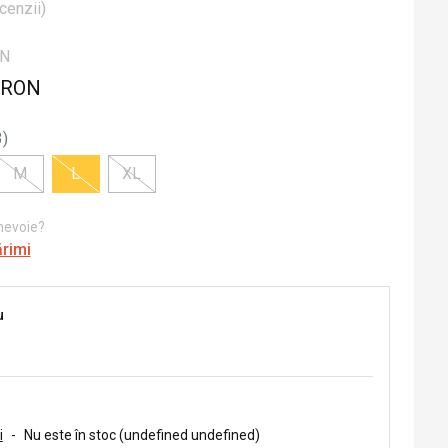
cenzii
)
ON
 RON
3
)
M
L
XL
 nevoie?
ărimi
u
i
-
Nu este în stoc (undefined undefined)