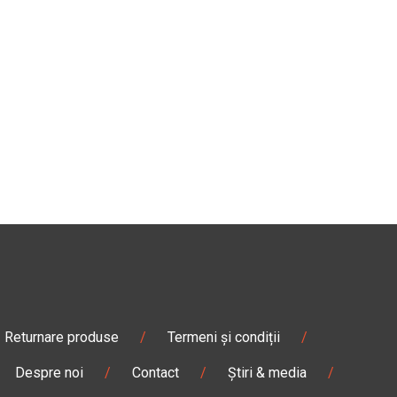
Returnare produse
/
Termeni și condiții
/
Despre noi
/
Contact
/
Știri & media
/