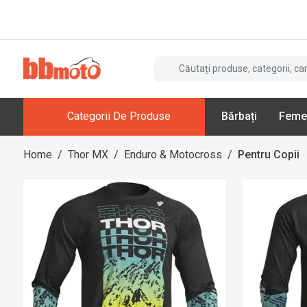
Categorii De Produse
Bărbați
Feme
Home
/
Thor MX
/
Enduro & Motocross
/
Pentru Copii