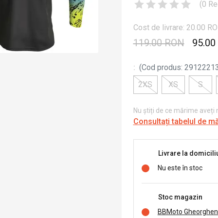
(
0
Re
Cost de livrare: 20.00 R
119.00 RON
95.00
:
(
Cod produs
:
2912221
2XS
XS
S
Nu știți de ce mărime aveți
Consultați tabelul de m
Livrare la domicili
Nu este în stoc
Stoc magazin
BBMoto Gheorghen