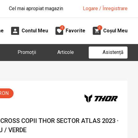
Cel mai apropiat magazin
Logare / Înregistrare
0
0
ne
Contul Meu
Favorite
Coșul Meu
Asistență
Promoții
Articole
 RON
CROSS COPII THOR SECTOR ATLAS 2023 ·
 / VERDE