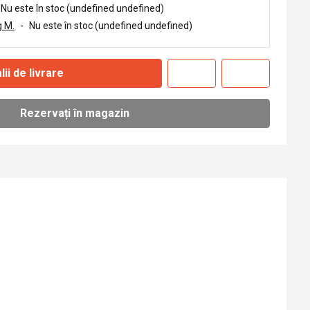
Nu este în stoc (undefined undefined)
 M.
-
Nu este în stoc (undefined undefined)
lii de livrare
Rezervați în magazin