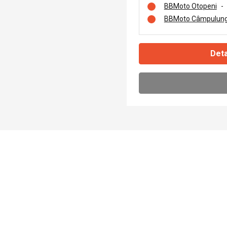
BBMoto Otopeni
-
BBMoto Câmpulung
Deta