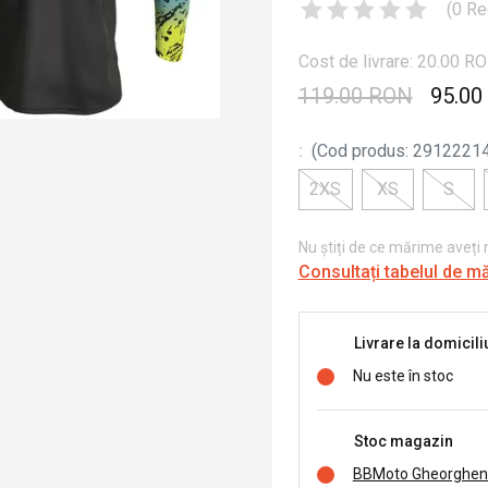
(
0
Re
Cost de livrare: 20.00 R
119.00 RON
95.00
:
(
Cod produs
:
2912221
2XS
XS
S
Nu știți de ce mărime aveți
Consultați tabelul de m
Livrare la domicili
Nu este în stoc
Stoc magazin
BBMoto Gheorghen