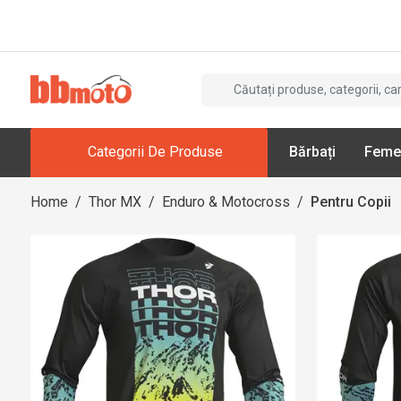
Categorii De Produse
Bărbați
Feme
Home
/
Thor MX
/
Enduro & Motocross
/
Pentru Copii