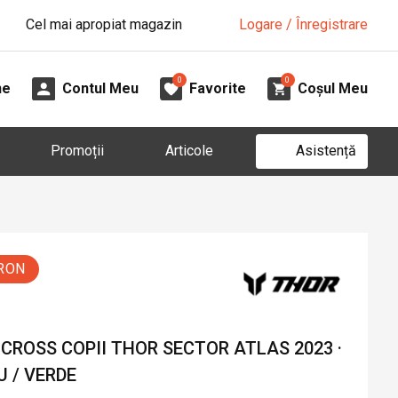
Cel mai apropiat magazin
Logare / Înregistrare
0
0
ne
Contul Meu
Favorite
Coșul Meu
Asistență
Promoții
Articole
 RON
CROSS COPII THOR SECTOR ATLAS 2023 ·
 / VERDE