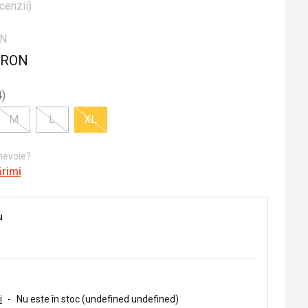
cenzii
)
ON
 RON
4
)
M
L
XL
 nevoie?
ărimi
u
i
-
Nu este în stoc (undefined undefined)