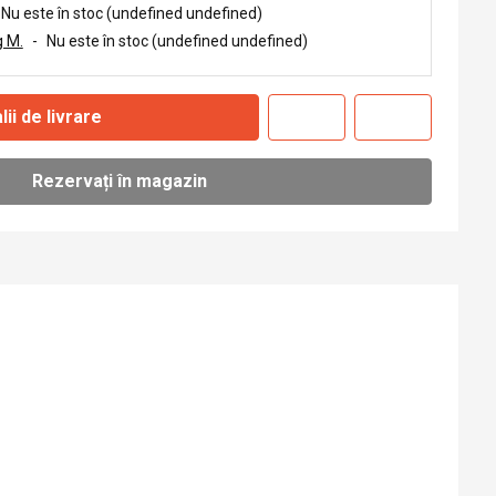
Nu este în stoc (undefined undefined)
 M.
-
Nu este în stoc (undefined undefined)
lii de livrare
Rezervați în magazin