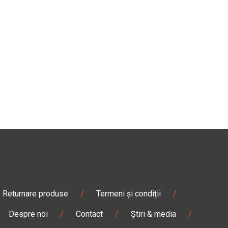
Returnare produse
/
Termeni și condiții
/
Despre noi
/
Contact
/
Știri & media
/