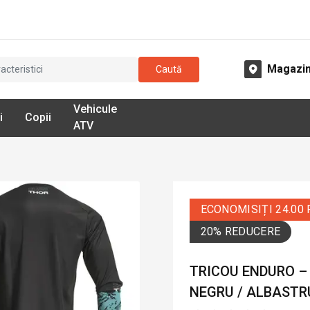
Magazi
Caută
Vehicule
i
Copii
ATV
ECONOMISIȚI 24.00
20% REDUCERE
TRICOU ENDURO – 
NEGRU / ALBASTRU