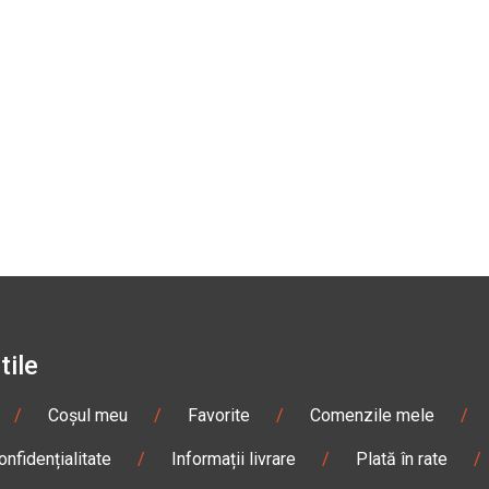
tile
/
Coșul meu
/
Favorite
/
Comenzile mele
/
onfidențialitate
/
Informații livrare
/
Plată în rate
/