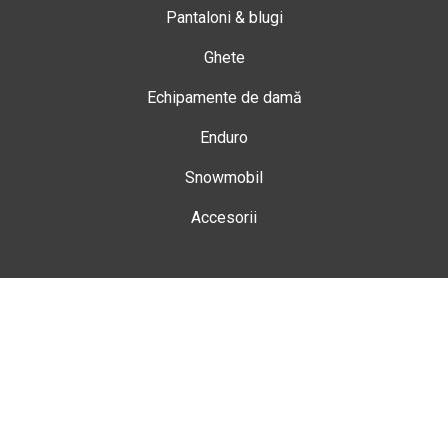
Pantaloni & blugi
Ghete
Echipamente de damă
Enduro
Snowmobil
Accesorii
Magazin
Gheorgheni
Str. Nicolae Bălcescu Nr. 100
Gheorgheni, Harghita