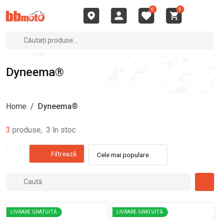
0
0
Dyneema®
Home
/
Dyneema®
3
produse
,
3
în stoc
Filtrează
Cele mai populare
LIVRARE GRATUITĂ
LIVRARE GRATUITĂ