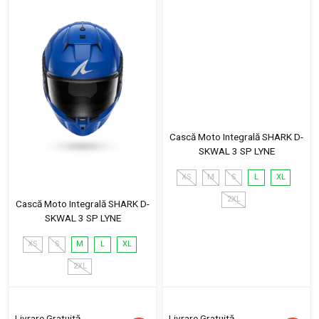
Cască Moto Integrală SHARK D-
SKWAL 3 SP LYNE
XS
M
S
L
XL
2XL
Cască Moto Integrală SHARK D-
SKWAL 3 SP LYNE
XS
S
M
L
XL
2XL
Livrare Gratuită
Livrare Gratuită