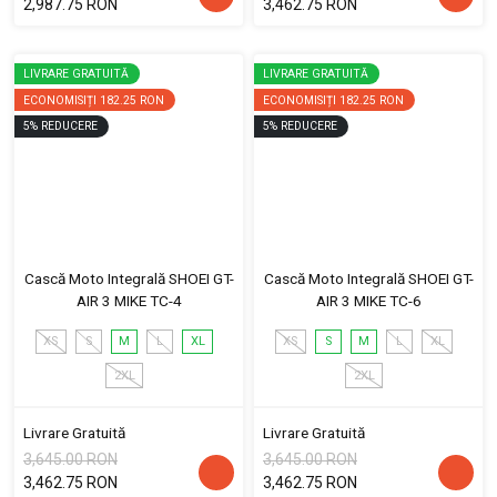
2,987.75 RON
3,462.75 RON
LIVRARE GRATUITĂ
LIVRARE GRATUITĂ
ECONOMISIȚI
182.25 RON
ECONOMISIȚI
182.25 RON
5
%
REDUCERE
5
%
REDUCERE
Cască Moto Integrală SHOEI GT-
Cască Moto Integrală SHOEI GT-
AIR 3 MIKE TC-4
AIR 3 MIKE TC-6
XS
S
M
L
XL
XS
S
M
L
XL
2XL
2XL
Livrare Gratuită
Livrare Gratuită
3,645.00 RON
3,645.00 RON
3,462.75 RON
3,462.75 RON