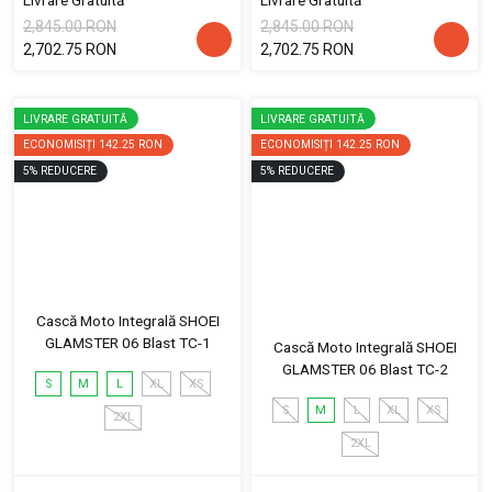
Livrare Gratuită
Livrare Gratuită
2,845.00 RON
2,845.00 RON
2,702.75 RON
2,702.75 RON
LIVRARE GRATUITĂ
LIVRARE GRATUITĂ
ECONOMISIȚI
142.25 RON
ECONOMISIȚI
142.25 RON
5
%
REDUCERE
5
%
REDUCERE
Cască Moto Integrală SHOEI
GLAMSTER 06 Blast TC-1
Cască Moto Integrală SHOEI
GLAMSTER 06 Blast TC-2
S
M
L
XL
XS
S
M
L
XL
XS
2XL
2XL