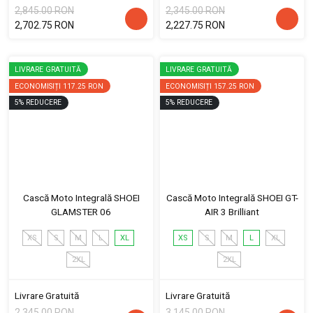
2,845.00 RON
2,345.00 RON
2,702.75 RON
2,227.75 RON
LIVRARE GRATUITĂ
LIVRARE GRATUITĂ
ECONOMISIȚI
117.25 RON
ECONOMISIȚI
157.25 RON
5
%
REDUCERE
5
%
REDUCERE
Cască Moto Integrală SHOEI
Cască Moto Integrală SHOEI GT-
GLAMSTER 06
AIR 3 Brilliant
XS
S
M
L
XL
XS
S
M
L
XL
2XL
2XL
Livrare Gratuită
Livrare Gratuită
2,345.00 RON
3,145.00 RON