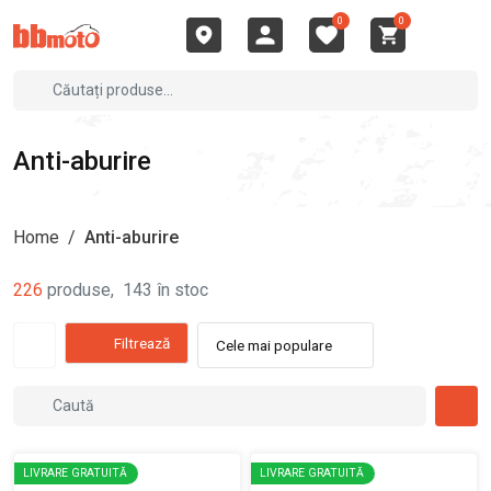
0
0
Anti-aburire
Home
/
Anti-aburire
226
produse
,
143
în stoc
Filtrează
Cele mai populare
LIVRARE GRATUITĂ
LIVRARE GRATUITĂ