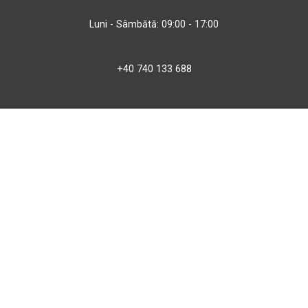
Luni - Sâmbătă: 09:00 - 17:00
+40 740 133 688
atv@bbmoto.ro
Magazin
BBmoto ATV Otopeni
Str. Ferme D Nr. 2
Otopeni, Ilfov