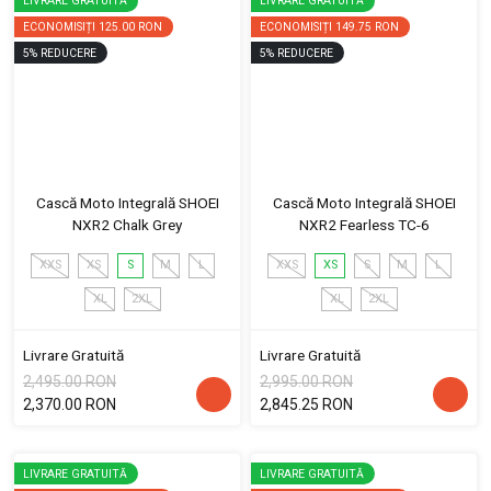
LIVRARE GRATUITĂ
LIVRARE GRATUITĂ
ECONOMISIȚI
125.00 RON
ECONOMISIȚI
149.75 RON
5
%
REDUCERE
5
%
REDUCERE
Cască Moto Integrală SHOEI
Cască Moto Integrală SHOEI
NXR2 Chalk Grey
NXR2 Fearless TC-6
XXS
XS
S
M
L
XXS
XS
S
M
L
XL
2XL
XL
2XL
Livrare Gratuită
Livrare Gratuită
2,495.00 RON
2,995.00 RON
2,370.00 RON
2,845.25 RON
LIVRARE GRATUITĂ
LIVRARE GRATUITĂ