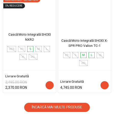
5
%
REDUCERE
Cască Moto Integrală SHOEI
NXR2
Cască Moto Integrală SHOEI X-
SPR PRO Valion TC-1
XXS
XS
S
M
L
XS
S
M
L
XL
XL
2XL
2XL
Livrare Gratuită
Livrare Gratuită
2,495.00 RON
2,370.00 RON
4,745.00 RON
ÎNCARCĂ MAI MULTE PRODUSE