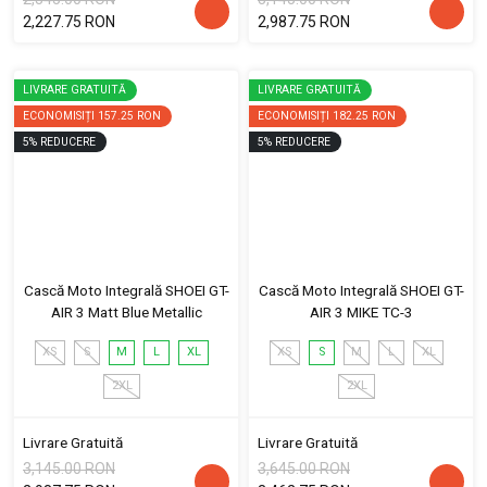
2,227.75 RON
2,987.75 RON
LIVRARE GRATUITĂ
LIVRARE GRATUITĂ
ECONOMISIȚI
157.25 RON
ECONOMISIȚI
182.25 RON
5
%
REDUCERE
5
%
REDUCERE
Cască Moto Integrală SHOEI GT-
Cască Moto Integrală SHOEI GT-
AIR 3 Matt Blue Metallic
AIR 3 MIKE TC-3
XS
S
M
L
XL
XS
S
M
L
XL
2XL
2XL
Livrare Gratuită
Livrare Gratuită
3,145.00 RON
3,645.00 RON