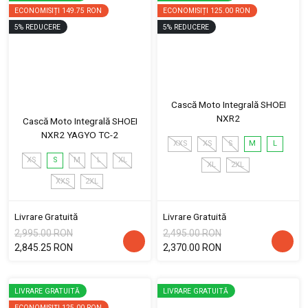
ECONOMISIȚI
149.75 RON
ECONOMISIȚI
125.00 RON
5
%
REDUCERE
5
%
REDUCERE
Cască Moto Integrală SHOEI
NXR2
Cască Moto Integrală SHOEI
NXR2 YAGYO TC-2
XXS
XS
S
M
L
XS
S
M
L
XL
XL
2XL
XXS
2XL
Livrare Gratuită
Livrare Gratuită
2,995.00 RON
2,495.00 RON
2,845.25 RON
2,370.00 RON
LIVRARE GRATUITĂ
LIVRARE GRATUITĂ
ECONOMISIȚI
125.00 RON