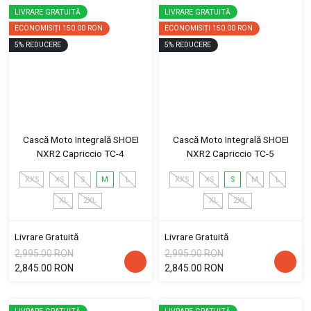
LIVRARE GRATUITĂ
LIVRARE GRATUITĂ
ECONOMISIȚI
150.00 RON
ECONOMISIȚI
150.00 RON
5
%
REDUCERE
5
%
REDUCERE
Cască Moto Integrală SHOEI
Cască Moto Integrală SHOEI
NXR2 Capriccio TC-4
NXR2 Capriccio TC-5
XXS
XS
S
M
L
XXS
XS
S
M
L
XL
2XL
XL
2XL
Livrare Gratuită
Livrare Gratuită
2,995.00 RON
2,995.00 RON
2,845.00 RON
2,845.00 RON