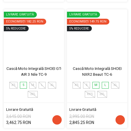
LIVRARE GRATUITĂ
LIVRARE GRATUITĂ
ECONOMISIȚI
182.25 RON
ECONOMISIȚI
149.75 RON
5
%
REDUCERE
5
%
REDUCERE
Cască Moto Integrală SHOEI GT-
Cască Moto Integrală SHOEI
AIR 3 Nile TC-9
NXR2 Beaut TC-6
XS
S
M
L
XL
XS
S
M
L
XL
2XL
XXS
2XL
Livrare Gratuită
Livrare Gratuită
3,645.00 RON
2,995.00 RON
3,462.75 RON
2,845.25 RON