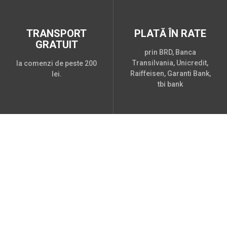
TRANSPORT
PLATĂ ÎN RATE
GRATUIT
prin BRD, Banca
Transilvania, Unicredit,
la comenzi de peste 200
Raiffeisen, Garanti Bank,
lei.
tbi bank