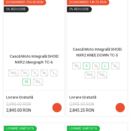
ECONOMISIȚI
150.00 RON
ECONOMISIȚI
149.75 RON
5
%
REDUCERE
5
%
REDUCERE
Cască Moto Integrală SHOEI
NXR2 KNEE DOWN TC-5
Cască Moto Integrală SHOEI
NXR2 Ideograph TC-6
XS
S
M
L
XL
XXS
XS
S
M
L
XXS
2XL
XL
2XL
Livrare Gratuită
Livrare Gratuită
2,995.00 RON
2,995.00 RON
2,845.00 RON
2,845.25 RON
LIVRARE GRATUITĂ
LIVRARE GRATUITĂ