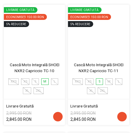
LIVRARE GRATUITĂ
LIVRARE GRATUITĂ
ECONOMISIȚI
150.00 RON
ECONOMISIȚI
150.00 RON
5
%
REDUCERE
5
%
REDUCERE
Cască Moto Integrală SHOEI
Cască Moto Integrală SHOEI
NXR2 Capriccio TC-10
NXR2 Capriccio TC-11
XXS
XS
S
M
L
XXS
XS
S
M
L
XL
2XL
XL
2XL
Livrare Gratuită
Livrare Gratuită
2,995.00 RON
2,995.00 RON
2,845.00 RON
2,845.00 RON