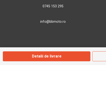
0745 153 295
info@bbmoto.ro
Magazin
Otopeni
Detalii de livrare
Str. Ferme D Nr. 2
Otopeni, Ilfov
Marți - Sâmbătă: 10:00 - 18:00
0755 141 155