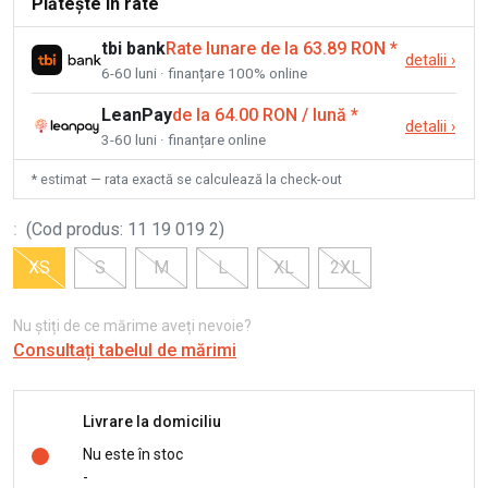
Plătește în rate
tbi bank
Rate lunare de la 63.89 RON
*
detalii
›
6-60 luni · finanțare 100% online
LeanPay
de la 64.00 RON / lună
*
detalii
›
3-60 luni · finanțare online
* estimat — rata exactă se calculează la check-out
:
(
Cod produs
:
11 19 019 2
)
XS
S
M
L
XL
2XL
Nu știți de ce mărime aveți nevoie?
Consultați tabelul de mărimi
Livrare la domiciliu
Nu este în stoc
-