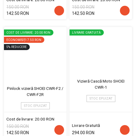
150.00 RON
150.00 RON
142.50 RON
142.50 RON
COST DE LIVRARE: 20.00 RON
LIVRARE GRATUITĂ
ECONOMISIȚI
7.50 RON
5
%
REDUCERE
Vizieră Cască Moto SHOEI
CWR-1
Pinlock vizieră SHOEI CWR-F2 /
CWR-F2R
STOC EPUIZAT
STOC EPUIZAT
Cost de livrare: 20.00 RON
Livrare Gratuită
150.00 RON
142.50 RON
294.00 RON