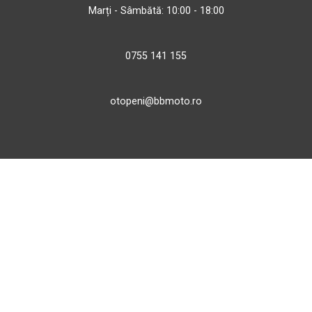
Marți - Sâmbătă: 10:00 - 18:00
0755 141 155
otopeni@bbmoto.ro
Magazin
Câmpulung M.
Str. Valea Seacă nr. 5
Câmpulung Moldovenesc, Suceava
Marți - Sâmbătă: 10:00 - 18:00