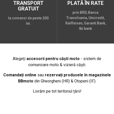
TRANSPORT
PLATĂ ÎN RATE
GRATUIT
prin BRD, Banca
Transilvania, Unicredit,
la comenzi de peste 200
Raiffeisen, Garanti Bank,
lei.
tbi bank
Alegeți
accesorii pentru căști moto
- sistem de
comunicare moto & vizieră căști.
Comandați online
sau
rezervați produsele în magazinele
BBmoto
din Gheorgheni (HR) & Otopeni (IF).
Livrăm pe tot teritoriul țării!