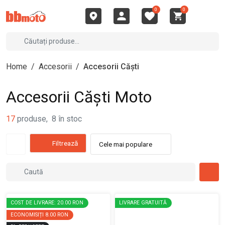
0
0
Home
/
Accesorii
/
Accesorii Căști
Accesorii Căști Moto
17
produse
,
8
în stoc
Filtrează
Cele mai populare
COST DE LIVRARE: 20.00 RON
LIVRARE GRATUITĂ
ECONOMISIȚI
8.00 RON