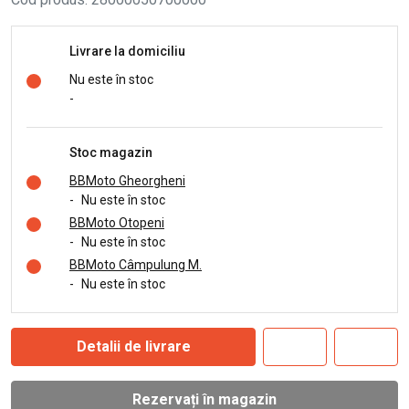
Livrare la domiciliu
Nu este în stoc
-
Stoc magazin
BBMoto Gheorgheni
-
Nu este în stoc
BBMoto Otopeni
-
Nu este în stoc
BBMoto Câmpulung M.
-
Nu este în stoc
Detalii de livrare
Rezervați în magazin