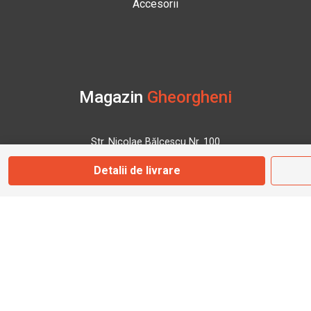
Accesorii
Magazin
Gheorgheni
Str. Nicolae Bălcescu Nr. 100
Gheorgheni, Harghita
Detalii de livrare
Marți - Sâmbătă: 09:00 - 17:00
0745 153 295
info@bbmoto.ro