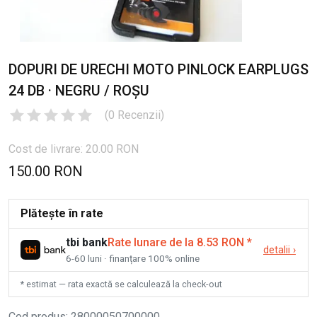
DOPURI DE URECHI MOTO PINLOCK EARPLUGS
24 DB · NEGRU / ROȘU
(
0
Recenzii
)
Cost de livrare: 20.00 RON
150.00 RON
Plătește în rate
tbi bank
Rate lunare de la 8.53 RON
*
detalii
›
6-60 luni · finanțare 100% online
* estimat — rata exactă se calculează la check-out
Cod produs
:
28000050700000