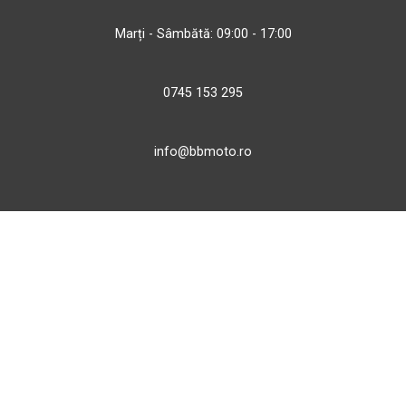
Marți - Sâmbătă: 09:00 - 17:00
0745 153 295
info@bbmoto.ro
Magazin
Otopeni
Str. Ferme D Nr. 2
Otopeni, Ilfov