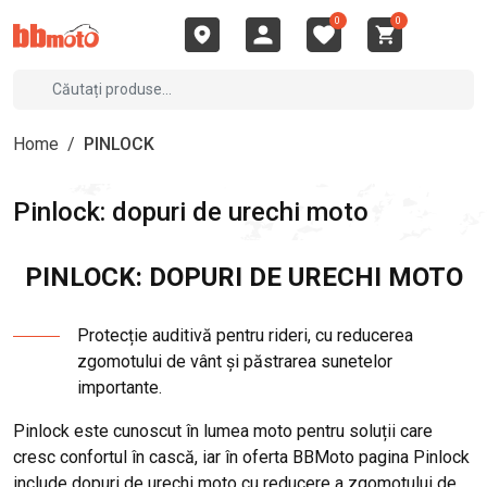
0
0
Home
/
PINLOCK
Pinlock: dopuri de urechi moto
PINLOCK: DOPURI DE URECHI MOTO
Protecție auditivă pentru rideri, cu reducerea
zgomotului de vânt și păstrarea sunetelor
importante.
Pinlock este cunoscut în lumea moto pentru soluții care
cresc confortul în cască, iar în oferta BBMoto pagina Pinlock
include dopuri de urechi moto cu reducere a zgomotului de