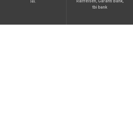
Raiffeisen, Garanti Bank,
lei.
tbi bank